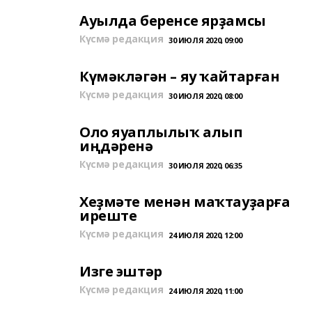
Ауылда беренсе ярҙамсы
Күсмә редакция
30 ИЮЛЯ 2020, 09:00
Күмәкләгән – яу ҡайтарған
Күсмә редакция
30 ИЮЛЯ 2020, 08:00
Оло яуаплылыҡ алып
иңдәренә
Күсмә редакция
30 ИЮЛЯ 2020, 06:35
Хеҙмәте менән маҡтауҙарға
иреште
Күсмә редакция
24 ИЮЛЯ 2020, 12:00
Изге эштәр
Күсмә редакция
24 ИЮЛЯ 2020, 11:00