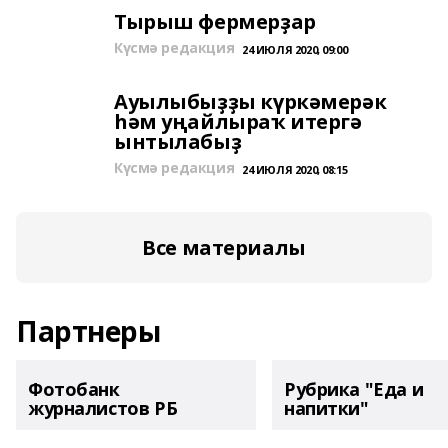
Тырыш фермерҙар
Күсмә редакция
24 ИЮЛЯ 2020, 09:00
Ауылыбыҙҙы күркәмерәк
һәм уңайлыраҡ итергә
ынтылабыҙ
Күсмә редакция
24 ИЮЛЯ 2020, 08:15
Все материалы
Партнеры
Фотобанк
Рубрика "Еда и
журналистов РБ
напитки"