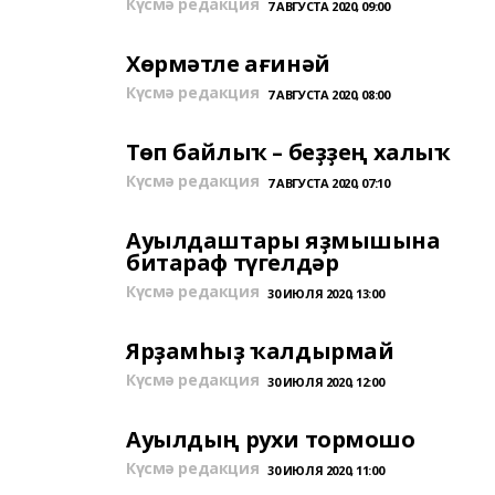
Күсмә редакция
7 АВГУСТА 2020, 09:00
Хөрмәтле ағинәй
Күсмә редакция
7 АВГУСТА 2020, 08:00
Төп байлыҡ – беҙҙең халыҡ
Күсмә редакция
7 АВГУСТА 2020, 07:10
Ауылдаштары яҙмышына
битараф түгелдәр
Күсмә редакция
30 ИЮЛЯ 2020, 13:00
Ярҙамһыҙ ҡалдырмай
Күсмә редакция
30 ИЮЛЯ 2020, 12:00
Ауылдың рухи тормошо
Күсмә редакция
30 ИЮЛЯ 2020, 11:00