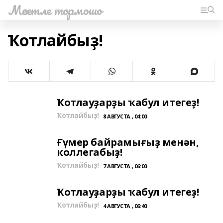
Мәсетле тормошо
Ҡотлайбыҙ!
Ҡотлауҙарҙы ҡабул итегеҙ!
Ҡотлайбыҙ!
8 АВГУСТА , 04:00
Ғүмер байрамығыҙ менән,
коллегабыҙ!
Ҡотлайбыҙ!
7 АВГУСТА , 06:00
Ҡотлауҙарҙы ҡабул итегеҙ!
Ҡотлайбыҙ!
4 АВГУСТА , 06:40