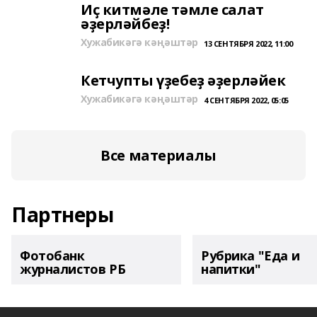
Иҫ китмәле тәмле салат
әҙерләйбеҙ!
Хужабикәгә кәңәштәр
13 СЕНТЯБРЯ 2022, 11:00
Кетчупты үҙебеҙ әҙерләйек
Хужабикәгә кәңәштәр
4 СЕНТЯБРЯ 2022, 05:05
Все материалы
Партнеры
Фотобанк
Рубрика "Еда и
журналистов РБ
напитки"