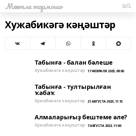
Мәсетле тормошо
Хужабикәгә кәңәштәр
Табынға - балан бәлеше
Хужабикәгә кәңәштәр
17 ФЕВРАЛЯ 2025, 09:00
Табынға - тултырылған
ҡабаҡ
Хужабикәгә кәңәштәр
21 АВГУСТА 2023, 11:15
Алмаларығыҙ бештеме әле?
Хужабикәгә кәңәштәр
7 АВГУСТА 2023, 11:00