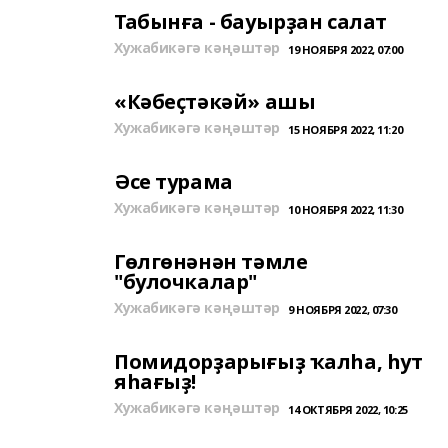
Табынға - бауырҙан салат
Хужабикәгә кәңәштәр
19 НОЯБРЯ 2022, 07:00
«Кәбеҫтәкәй» ашы
Хужабикәгә кәңәштәр
15 НОЯБРЯ 2022, 11:20
Әсе турама
Хужабикәгә кәңәштәр
10 НОЯБРЯ 2022, 11:30
Гөлгөнәнән тәмле
"булочкалар"
Хужабикәгә кәңәштәр
9 НОЯБРЯ 2022, 07:30
Помидорҙарығыҙ ҡалһа, һут
яһағыҙ!
Хужабикәгә кәңәштәр
14 ОКТЯБРЯ 2022, 10:25