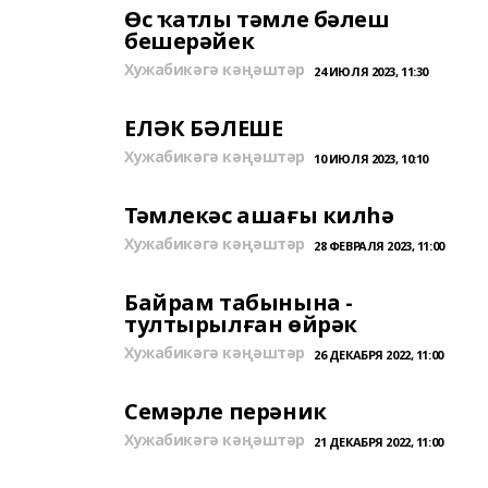
Өс ҡатлы тәмле бәлеш
бешерәйек
Хужабикәгә кәңәштәр
24 ИЮЛЯ 2023, 11:30
ЕЛӘК БӘЛЕШЕ
Хужабикәгә кәңәштәр
10 ИЮЛЯ 2023, 10:10
Тәмлекәс ашағы килһә
Хужабикәгә кәңәштәр
28 ФЕВРАЛЯ 2023, 11:00
Байрам табынына -
тултырылған өйрәк
Хужабикәгә кәңәштәр
26 ДЕКАБРЯ 2022, 11:00
Семәрле перәник
Хужабикәгә кәңәштәр
21 ДЕКАБРЯ 2022, 11:00