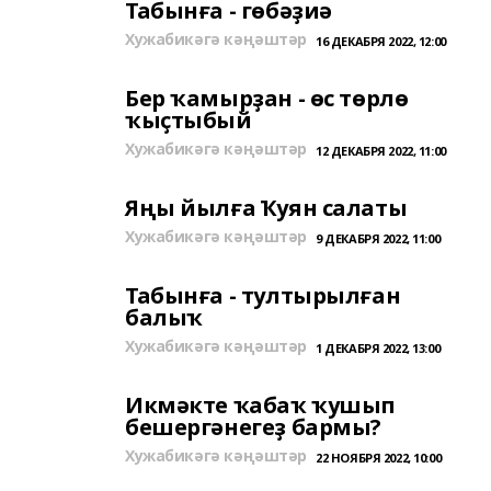
Табынға - гөбәҙиә
Хужабикәгә кәңәштәр
16 ДЕКАБРЯ 2022, 12:00
Бер ҡамырҙан - өс төрлө
ҡыҫтыбый
Хужабикәгә кәңәштәр
12 ДЕКАБРЯ 2022, 11:00
Яңы йылға Ҡуян салаты
Хужабикәгә кәңәштәр
9 ДЕКАБРЯ 2022, 11:00
Табынға - тултырылған
балыҡ
Хужабикәгә кәңәштәр
1 ДЕКАБРЯ 2022, 13:00
Икмәкте ҡабаҡ ҡушып
бешергәнегеҙ бармы?
Хужабикәгә кәңәштәр
22 НОЯБРЯ 2022, 10:00