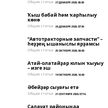
Общие статьи
27 ДЕКАБРЯ 2020, 06:00
Ҡыш бабай һәм ҡарһылыу
көнө
Общие статьи
26 ДЕКАБРЯ 2020, 07:30
“Автотракторные запчасти” –
һеҙҙең ышаныслы ярҙамсы
Общие статьи
25 ОКТЯБРЯ 2020, 06:00
Атай-олатайҙар юлын ҡыуыу
– изге эш
Общие статьи
19 ОКТЯБРЯ 2020, 16:00
Әбейҙәр сыуағы етә
Общие статьи
21 СЕНТЯБРЯ 2020, 07:16
Салауат районында