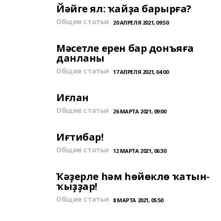
Йәйге ял: ҡайҙа барырға?
Общие статьи
20 АПРЕЛЯ 2021, 09:50
Мәсетле ерен бар донъяға
данланы
Общие статьи
17 АПРЕЛЯ 2021, 04:00
Иғлан
Общие статьи
26 МАРТА 2021, 09:00
Иғтибар!
Общие статьи
12 МАРТА 2021, 06:30
Ҡәҙерле һәм һөйөклө ҡатын-
ҡыҙҙар!
Общие статьи
8 МАРТА 2021, 05:50