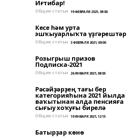
Иғтибар!
Общие статьи
19 ФЕВРАЛЯ 2021, 09:00
Кесе һәм урта
эшҡыуарлыҡта үҙгәрештәр
Общие статьи
3 ФЕВРАЛЯ 2021, 09:00
Розыгрыш призов
Подписка-2021
Общие статьи
26 ЯНВАРЯ 2021, 08:05
Рәсәйҙәрҙең тағы бер
категорияһына 2021 йылда
ваҡытынан алда пенсияға
сығыу хоҡуғы бирелә
Общие статьи
19 ЯНВАРЯ 2021, 12:15
Батырҙар көнө