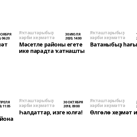
Яҡташтарыбыҙ
Яҡташтарыбыҙ
НОЯБРЯ
30 ИЮЛЯ
хәрби хеҙмәттә
хәрби хеҙмәттә
, 06:20
2020, 14:00
мәт
Мәсетле районы егете
Ватаныбыҙ һағ
ике парадта ҡатнашты
Яҡташтарыбыҙ
Яҡташтарыбыҙ
АПРЕЛЯ
30 ОКТЯБРЯ
хәрби хеҙмәттә
хәрби хеҙмәттә
9, 11:05
2018, 09:00
Һалдаттар, изге юлға!
Өлгөлө хеҙмәт 
айона