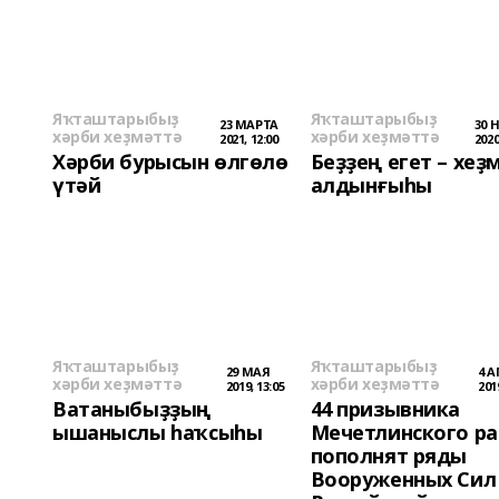
Яҡташтарыбыҙ
Яҡташтарыбыҙ
23 МАРТА
30 
хәрби хеҙмәттә
хәрби хеҙмәттә
2021, 12:00
2020
Хәрби бурысын өлгөлө
Беҙҙең егет – хеҙ
үтәй
алдынғыһы
Яҡташтарыбыҙ
Яҡташтарыбыҙ
29 МАЯ
4 
хәрби хеҙмәттә
хәрби хеҙмәттә
2019, 13:05
201
Ватаныбыҙҙың
44 призывника
ышаныслы һаҡсыһы
Мечетлинского р
пополнят ряды
Вооруженных Сил