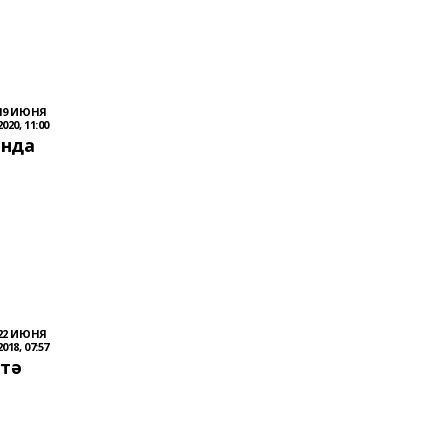
19 ИЮНЯ
2020, 11:00
ында
22 ИЮНЯ
2018, 07:57
итә