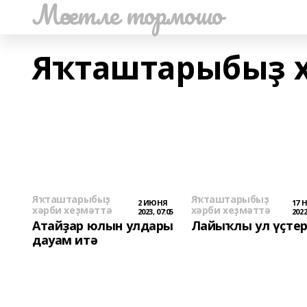
Мәсетле тормошо
Яҡташтарыбыҙ х
Яҡташтарыбыҙ
Яҡташтарыбыҙ
2 ИЮНЯ
17 
хәрби хеҙмәттә
хәрби хеҙмәттә
2023, 07:05
2022
Атайҙар юлын улдары
Лайыҡлы ул үҫтер
дауам итә