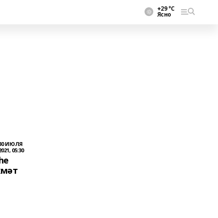
+29 °С
Ясно
30 ИЮЛЯ
2021, 05:30
һе
хмәт