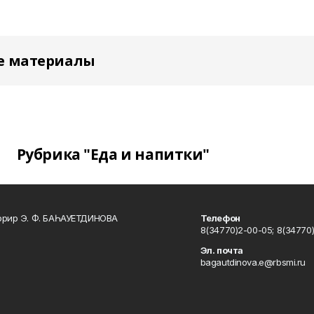
е материалы
Рубрика "Еда и напитки"
ррир Э. Ф. БАҺАУЕТДИНОВА
Телефон
8(34770)2-00-05; 8(34770)
Эл. почта
bagautdinova.e@rbsmi.ru