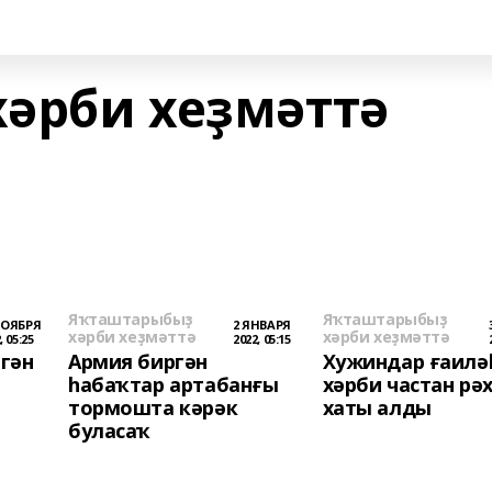
әрби хеҙмәттә
Яҡташтарыбыҙ
Яҡташтарыбыҙ
НОЯБРЯ
2 ЯНВАРЯ
хәрби хеҙмәттә
хәрби хеҙмәттә
, 05:25
2022, 05:15
гән
Армия биргән
Хужиндар ғаилә
һабаҡтар артабанғы
хәрби частан рә
тормошта кәрәк
хаты алды
буласаҡ