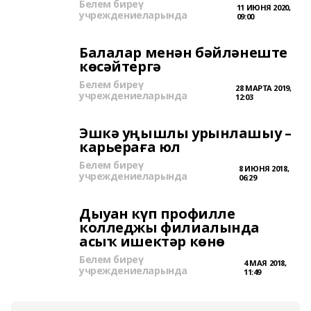
Белем биреү
11 ИЮНЯ 2020,
учреждениеларында
09:00
Балалар менән бәйләнеште
көсәйтергә
Белем биреү
28 МАРТА 2019,
учреждениеларында
12:03
Эшкә уңышлы урынлашыу –
карьераға юл
Белем биреү
8 ИЮНЯ 2018,
учреждениеларында
06:29
Дыуан күп профилле
колледжы филиалында
асыҡ ишектәр көнө
Белем биреү
4 МАЯ 2018,
учреждениеларында
11:49