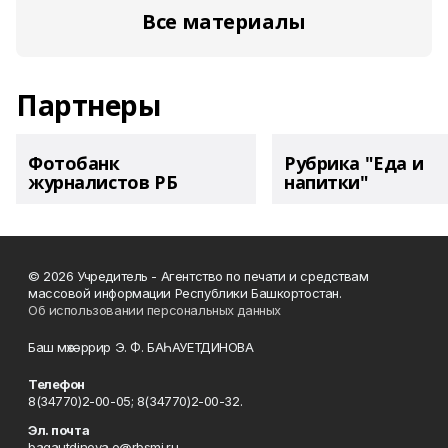
Все материалы
Партнеры
Фотобанк
Рубрика "Еда и
журналистов РБ
напитки"
© 2026 Учредитель - Агентство по печати и средствам
массовой информации Республики Башкортостан.
Об использовании персональных данных
Баш мөхәррир Э. Ф. БАҺАУЕТДИНОВА
Телефон
8(34770)2-00-05; 8(34770)2-00-32.
Эл. почта
bagautdinova.e@rbsmi.ru