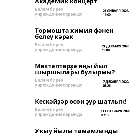
Академик концерт
Белем биреү
28 ЯНВАРЯ 2022,
учреждениеларында
12:00
Тормошта химия фәнен
белеү кәрәк
Белем биреү
21 ДЕКАБРЯ 2020,
учреждениеларында
15:00
Мәктәптәрҙә яңы йыл
шыршылары булырмы?
Белем биреү
7 ДЕКАБРЯ 2020,
учреждениеларында
08:26
Кескәйҙәр өсөн ҙур шатлыҡ!
Белем биреү
11 СЕНТЯБРЯ 2020,
учреждениеларында
06:10
Уҡыу йылы тамамланды