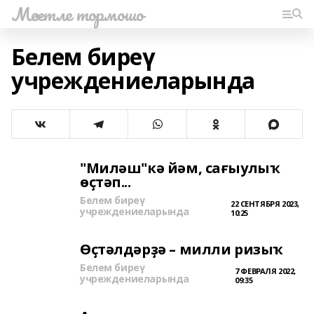
Мәсетле тормошо
Белем биреү
учреждениеларында
"Миләш"кә йәм, сағыулыҡ
өҫтәп...
Белем биреү
22 СЕНТЯБРЯ 2023,
учреждениеларында
10:25
Өҫтәлдәрҙә – милли ризыҡ
Белем биреү
7 ФЕВРАЛЯ 2022,
учреждениеларында
09:35