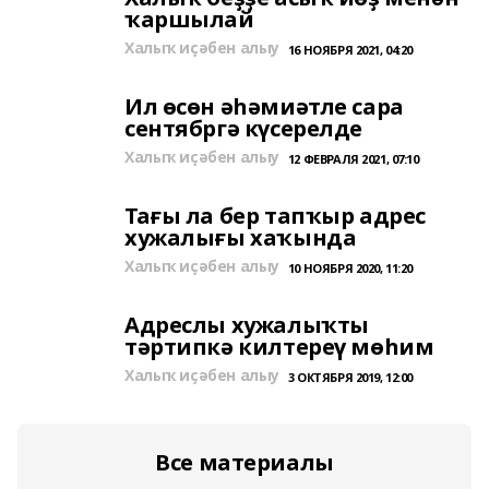
ҡаршылай
Халыҡ иҫәбен алыу
16 НОЯБРЯ 2021, 04:20
Ил өсөн әһәмиәтле сара
сентябргә күсерелде
Халыҡ иҫәбен алыу
12 ФЕВРАЛЯ 2021, 07:10
Тағы ла бер тапҡыр адрес
хужалығы хаҡында
Халыҡ иҫәбен алыу
10 НОЯБРЯ 2020, 11:20
Адреслы хужалыҡты
тәртипкә килтереү мөһим
Халыҡ иҫәбен алыу
3 ОКТЯБРЯ 2019, 12:00
Все материалы