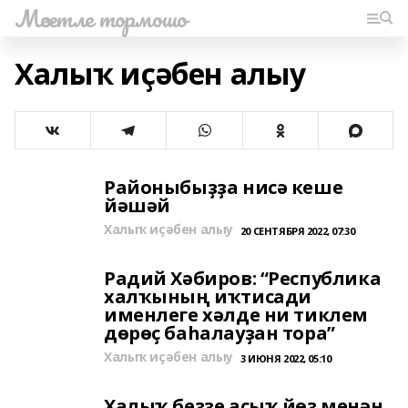
Мәсетле тормошо
Халыҡ иҫәбен алыу
Районыбыҙҙа нисә кеше
йәшәй
Халыҡ иҫәбен алыу
20 СЕНТЯБРЯ 2022, 07:30
Радий Хәбиров: “Республика
халҡының иҡтисади
именлеге хәлде ни тиклем
дөрөҫ баһалауҙан тора”
Халыҡ иҫәбен алыу
3 ИЮНЯ 2022, 05:10
Халыҡ беҙҙе асыҡ йөҙ менән