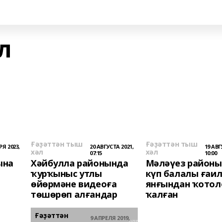
л
Ғәҙәттән тыш
Ғәҙәттән тыш
Я 2023,
20 АВГУСТА 2021,
19 АВГ
хәл
хәл
07:15
10:00
ына
Хәйбулла районында
Мәләүез район
ҡурҡыныс утлы
күп балалы ғаи
өйөрмәне видеоға
янғындан ҡотол
төшөрөп алғандар
ҡалған
Ғәҙәттән
9 АПРЕЛЯ 2019,