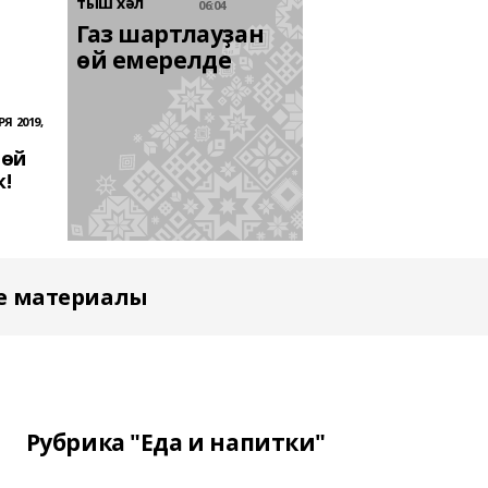
тыш хәл
06:04
Газ шартлауҙан 
өй емерелде
Я 2019,
 өй
к!
е материалы
Рубрика "Еда и напитки"