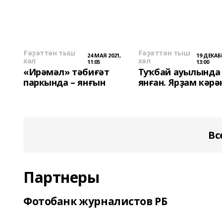
Ғәҙәттән тыш
Ғәҙәттән тыш
24 МАЯ 2021,
19 ДЕКАБР
хәл
хәл
11:05
13:00
«Ирәмәл» тәбиғәт
Туҡбай ауылында
паркында – янғын
янған. Ярҙам кәрә
Вс
Партнеры
Фотобанк журналистов РБ