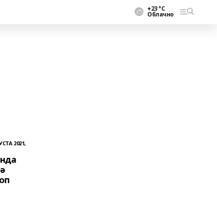
+23 °С
Облачно
УСТА 2021,
ында
лә
оп