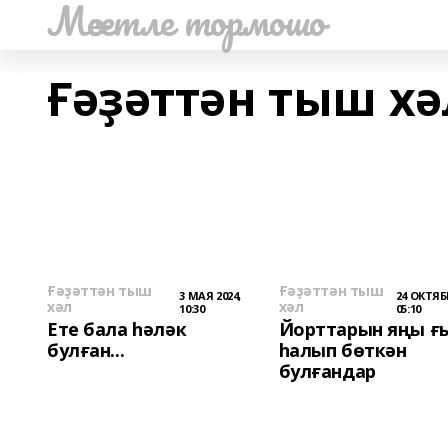
Мәсетле тормошо
Ғәҙәттән тыш хә
Ғәҙәттән тыш
Ғәҙәттән тыш
3 МАЯ 2024,
24 ОКТЯБР
хәл
хәл
10:30
05:10
Ете бала һәләк
Йорттарын яңы ғ
булған...
һалып бөткән
булғандар