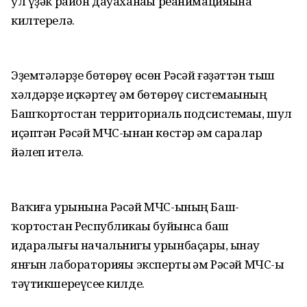
ул үҙәк район дауаханаһы реанимацияһына
килтерелә.
Эҙемтәләрҙе бөтөрөү өсөн Рәсәй ғәҙәттән тыш
хәлдәрҙе иҫкәртеү һәм бөтөрөү системаһының
Башҡортостан территориаль подсистемаһы, шул
иҫәптән Рәсәй МЧС-ынан көстәр һәм саралар
йәлеп ителә.
Ваҡиға урынына Рәсәй МЧС-ының Баш-
ҡортостан Республикаһы буйынса баш
идаралығы начальнигы урынбаҫары, һынау
янғын лабораторияһы эксперты һәм Рәсәй МЧС-ы
тәүтикшереүсеһе килде.