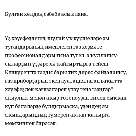
Булған хәлдең сәбәбе асыҡлана.
Үҙ хәүефһеҙлеген, шулай уҡ күршеләре һәм
туғандарының именлеген газ хеҙмәте
профессионалдары ғына түгел, ә ҡулланыу-
сыларҙың үҙҙәре лә ҡайғыртырға тейеш.
Көнкүрештә газды бары тик дөрөҫ файҙаланыу,
газ приборҙарын эксплуатациялаған ваҡытта
хәүефһеҙлек ҡағиҙәләрен үтәү генә “зәңгәр”
яғыулыҡ менән һаҡһыҙ тотоноуҙан килеп сыҡҡан
күп бәләләрҙе булдырмаҫҡа, үҙеңдең һәм
яҡындарыңдың ғүмерен һаҡлап ҡалырға
мөмкинлек бирәсәк.