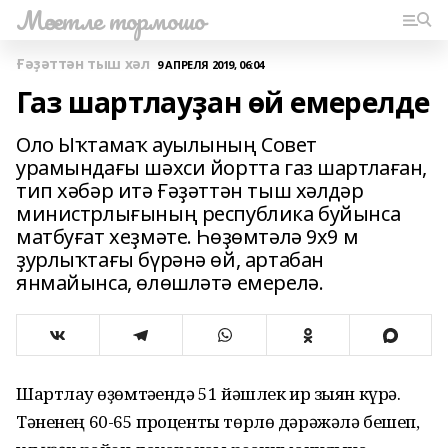
Мәсетле тормошо
Ғәҙәттән тыш хәл
9 АПРЕЛЯ 2019, 06:04
Газ шартлауҙан өй емерелде
Оло Ыҡтамаҡ ауылының Совет
урамындағы шәхси йортта газ шартлаған,
тип хәбәр итә Ғәҙәттән тыш хәлдәр
министрлығының республика буйынса
матбуғат хеҙмәте. Һөҙөмтәлә 9х9 м
ҙурлыҡтағы бүрәнә өй, артабан
янмайынса, өлөшләтә емерелә.
Шартлау һөҙөмтәһендә 51 йәшлек ир зыян күрә.
Тәненең 60-65 проценты төрлө дәрәжәлә бешеп,