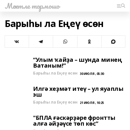
Мәсетле тормошо
Барыһы ла Еңеү өсөн
“Улым ҡайҙа – шунда минең
Ватаным!”
Барыһы ла Еңеү өсөн
30 ИЮЛЯ , 05:30
Илгә хеҙмәт итеү – ул яуаплы
эш
Барыһы ла Еңеү өсөн
21 ИЮЛЯ , 10:25
"БПЛА ғәскәрҙәре фронтты
алға әйҙәүсе төп көс”