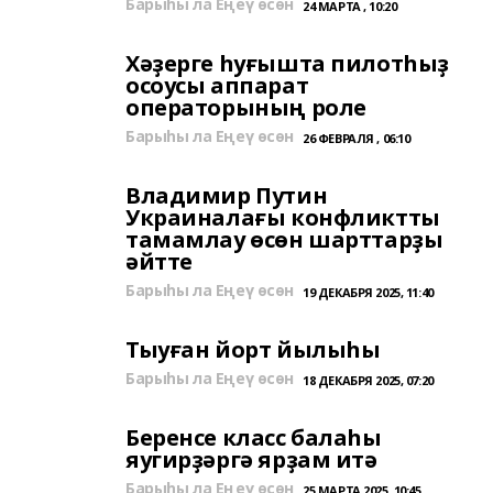
Барыһы ла Еңеү өсөн
24 МАРТА , 10:20
Хәҙерге һуғышта пилотһыҙ
осоусы аппарат
операторының роле
Барыһы ла Еңеү өсөн
26 ФЕВРАЛЯ , 06:10
Владимир Путин
Украиналағы конфликтты
тамамлау өсөн шарттарҙы
әйтте
Барыһы ла Еңеү өсөн
19 ДЕКАБРЯ 2025, 11:40
Тыуған йорт йылыһы
Барыһы ла Еңеү өсөн
18 ДЕКАБРЯ 2025, 07:20
Беренсе класс балаһы
яугирҙәргә ярҙам итә
Барыһы ла Еңеү өсөн
25 МАРТА 2025, 10:45