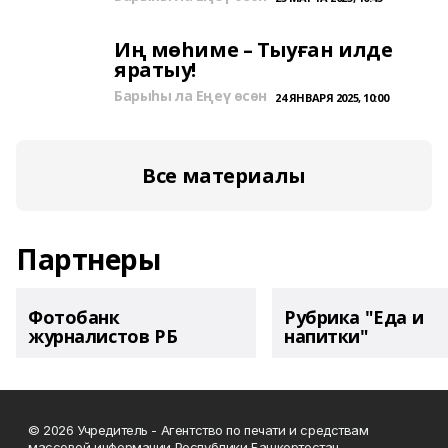
Иң мөһиме – Тыуған илде
яратыу!
Барыһы ла Еңеү өсөн
24 ЯНВАРЯ 2025, 10:00
Все материалы
Партнеры
Фотобанк
Рубрика "Еда и
журналистов РБ
напитки"
© 2026 Учредитель - Агентство по печати и средствам
массовой информации Республики Башкортостан.