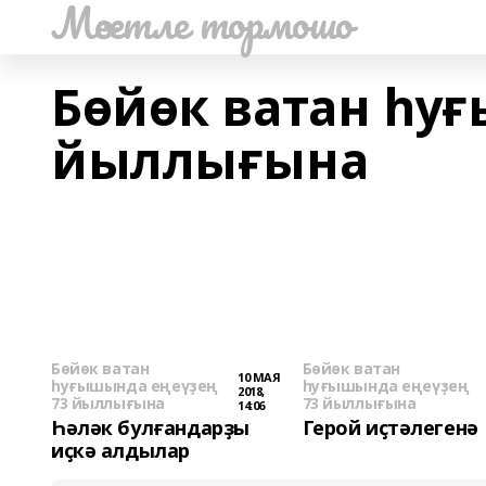
Мәсетле тормошо
Бөйөк ватан һу
йыллығына
Бөйөк ватан
Бөйөк ватан
10 МАЯ
һуғышында еңеүҙең
һуғышында еңеүҙең
2018,
73 йыллығына
73 йыллығына
14:06
Һәләк булғандарҙы
Герой иҫтәлегенә
иҫкә алдылар