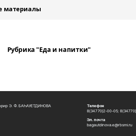
е материалы
Рубрика "Еда и напитки"
ррир Э. Ф. БАҺАУЕТДИНОВА
Телефон
8(34770)2-00-05; 8(34770)
Эл. почта
bagautdinova.e@rbsmi.ru