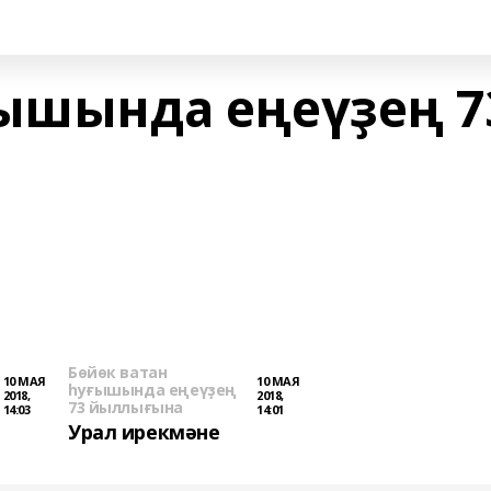
ғышында еңеүҙең 7
Бөйөк ватан
10 МАЯ
10 МАЯ
һуғышында еңеүҙең
2018,
2018,
73 йыллығына
14:03
14:01
Урал ирекмәне