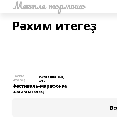
Мәсетле тормошо
Рәхим итегеҙ
Рәхим
20 СЕНТЯБРЯ 2019,
итегеҙ
09:30
Фестиваль-марафонға
рәхим итегеҙ!
Вс