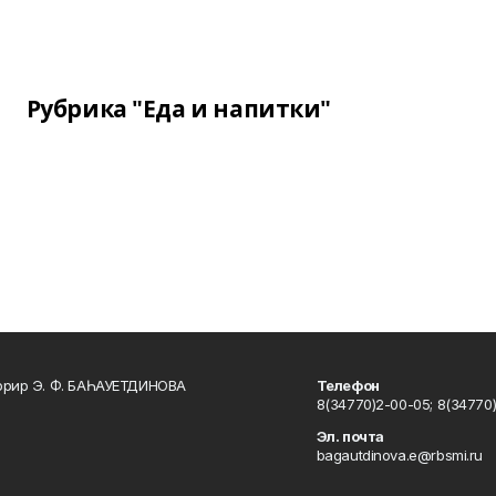
Рубрика "Еда и напитки"
ррир Э. Ф. БАҺАУЕТДИНОВА
Телефон
8(34770)2-00-05; 8(34770)
Эл. почта
bagautdinova.e@rbsmi.ru