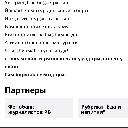
Үҫтерҙең һин беҙҙе яратып.
Йәшәйһең матур донъябыҙға бары
Изге, яҡты нурҙар таратып.
Һәм йәшә лә әле киләсәктә,
Беҙ һиңә мохтажбыҙ һаман да.
Алтмыш биш йәш – матур саҡ,
Утың һүнмәһен усағыңда!
Ҡотлау менән тормош иптәше, улдары, килене,
ейәне
һәм барлыҡ туғандары.
Партнеры
Фотобанк
Рубрика "Еда и
журналистов РБ
напитки"