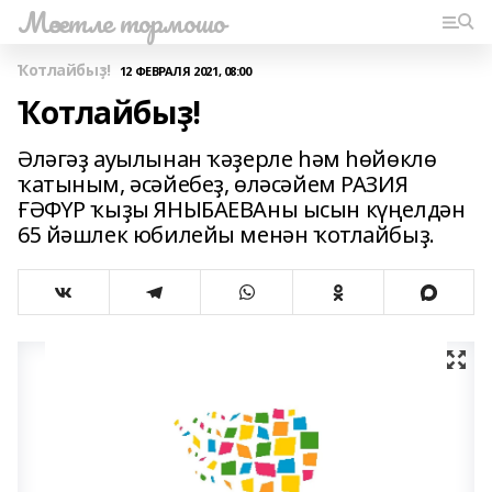
Мәсетле тормошо
Ҡотлайбыҙ!
12 ФЕВРАЛЯ 2021, 08:00
Ҡотлайбыҙ!
Әләгәҙ ауылынан ҡәҙерле һәм һөйөклө
ҡатыным, әсәйебеҙ, өләсәйем РАЗИЯ
ҒӘФҮР ҡыҙы ЯНЫБАЕВАны ысын күңелдән
65 йәшлек юбилейы менән ҡотлайбыҙ.