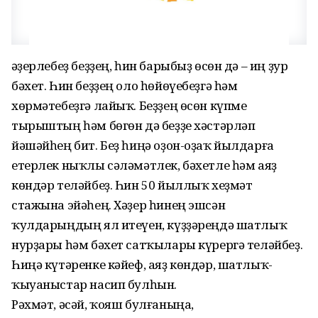
Ҡәҙерлебеҙ беҙҙең, һин барыбыҙ өсөн дә – иң ҙур
бәхет. Һин беҙҙең оло һөйөүебеҙгә һәм
хөрмәтебеҙгә лайыҡ. Беҙҙең өсөн күпме
тырыштың һәм бөгөн дә беҙҙе хәстәрләп
йәшәйһең бит. Беҙ һиңә оҙон-оҙаҡ йылдарға
етерлек ныҡлы сәләмәтлек, бәхетле һәм аяҙ
көндәр теләйбеҙ. Һин 50 йыллыҡ хеҙмәт
стажына эйәһең. Хәҙер һинең эшсән
ҡулдарыңдың ял итеүен, күҙҙәреңдә шатлыҡ
нурҙары һәм бәхет сатҡылары күрергә теләйбеҙ.
Һиңә күтәренке кәйеф, аяҙ көндәр, шатлыҡ-
ҡыуаныстар насип булһын.
Рәхмәт, әсәй, ҡояш булғаныңа,