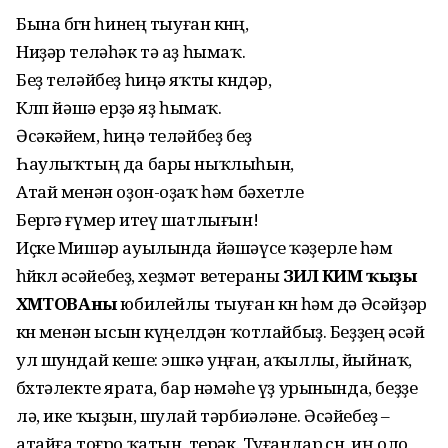
Бына бөгөн һинең тыуған көнөң,
Ниҙәр теләһәк тә аҙ һымаҡ.
Беҙ теләйбеҙ һиңә яҡты көндәр,
Көлөп йәшә ерҙә яҙ һымаҡ.
Әсәкәйем, һиңә теләйбеҙ беҙ
Һаулыҡтың да бары ныҡлыһын,
Атай менән оҙон-оҙаҡ һәм бәхетле
Бергә ғүмер итеү шатлығын!
Иҫке Мишәр ауылында йәшәүсе ҡәҙерле һәм
һөйөклө әсәйебеҙ, хеҙмәт ветераны
ЗИЛӘ КИМ ҡыҙы
ӘХМӘТОВАны
юбилейлы тыуған көнө һәм дә Әсәйҙәр
көнө менән ысын күңелдән ҡотлайбыҙ. Беҙҙең әсәй
ул шундай кеше: эшкә уңған, аҡыллы, йыйнаҡ,
бөхтәлекте ярата, бар нәмәһе үҙ урынында, беҙҙе
лә, ике ҡыҙын, шулай тәрбиәләне. Әсәйебеҙ –
атайға тоғро ҡатын, терәк. Туғандар өсөн, иң оло