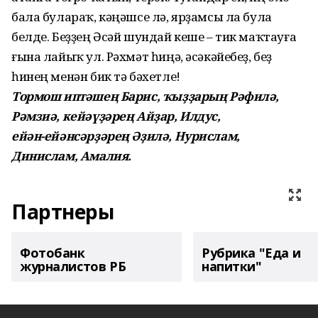
бала булараҡ, кәңәшсе лә, ярҙамсы ла була
белде. Беҙҙең Әсәй шундай кеше – тик маҡтауға
ғына лайыҡ ул. Рәхмәт һиңә, әсәкәйебеҙ, беҙ
һинең менән бик тә бәхетле!
Тормош иптәшең Барис, ҡыҙҙарың Рәфилә,
Рәмзиә, кейәүҙәрең Айҙар, Илдус,
ейән-ейәнсәрҙәрең Әҙилә, Нурислам,
Динислам, Амалия.
Партнеры
Фотобанк
Рубрика "Еда и
журналистов РБ
напитки"