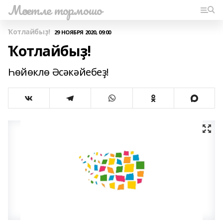
Мәсетле тормошо
Ҡотлайбыҙ!
29 НОЯБРЯ 2020, 09:00
Ҡотлайбыҙ!
Һөйөклө Әсәкәйебеҙ!