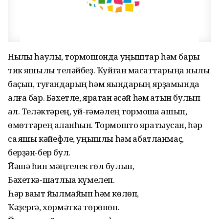
Ныҡлы һаулыҡ, тормошонда уңыштар һәм бары
тик яҡшылыҡ теләйбеҙ. Ҡуйған маҡсаттарыңа ныҡлы
баҫып, туғандарың һәм яҡындарың ярҙамында
алға бар. Бәхетле, яратҡан әсәй һәм ҡатын булып
ҡал. Теләктәрең, уй-ғәмәлең тормошҡа ашып,
өмөттәрең аҡланһын. Тормошто яратыусан, һәр
саҡ яҡшы кәйефле, уңышлы һәм ҡабатланмаҫ,
берҙән-бер бул.
Йәшә һин мәңгелек гөл булып,
Бәхеткә-шатлыҡҡа күмелеп.
Һәр ваҡыт йылмайып һәм көлөп,
Ҡәҙергә, хөрмәткә төрөнөп.