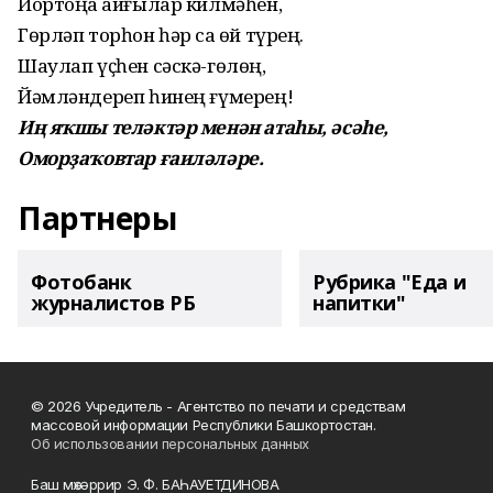
Йортоңа ҡайғылар килмәһен,
Гөрләп торһон һәр саҡ өй түрең.
Шаулап үҫһен сәскә-гөлөң,
Йәмләндереп һинең ғүмерең!
Иң яҡшы теләктәр менән атаһы, әсәһе,
Оморҙаҡовтар ғаиләләре.
Партнеры
Фотобанк
Рубрика "Еда и
журналистов РБ
напитки"
© 2026 Учредитель - Агентство по печати и средствам
массовой информации Республики Башкортостан.
Об использовании персональных данных
Баш мөхәррир Э. Ф. БАҺАУЕТДИНОВА