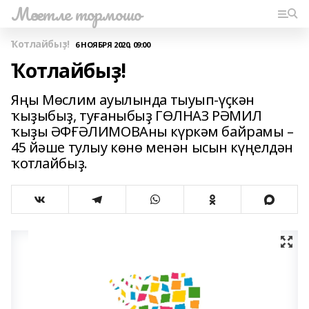
Мәсетле тормошо
Ҡотлайбыҙ!
6 НОЯБРЯ 2020, 09:00
Ҡотлайбыҙ!
Яңы Мөслим ауылында тыуып-үҫкән
ҡыҙыбыҙ, туғаныбыҙ ГӨЛНАЗ РӘМИЛ
ҡыҙы ӘФҒӘЛИМОВАны күркәм байрамы –
45 йәше тулыу көнө менән ысын күңелдән
ҡотлайбыҙ.