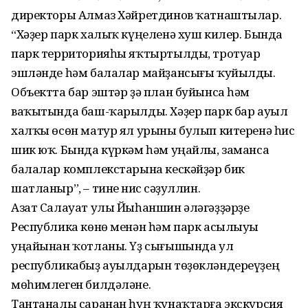
директоры Алмаз Хәйретдинов ҡатнаштылар.
“Хәҙер парк халыҡ күңеленә хуш килер. Бында
парк территорияһы яҡтыртылды, тротуар
эшләнде һәм балалар майҙансығы ҡуйылды.
Объектта бар эштәр ҙә план буйынса һәм
ваҡытында баш-ҡарылды. Хәҙер парк бар ауыл
халҡы өсөн матур ял урыны булып китеренә һис
шик юҡ. Бында күркәм һәм уңайлы, заманса
балалар комплекстарына кескәйҙәр бик
шатланыр”, – тине Әнис Әсәҙуллин.
Азат Салауат улы Йыһаншин әләгәҙҙәрҙе
Республика көнө менән һәм парк асылыуы
уңайынан ҡотланы. Үҙ сығышында ул
республикабыҙ ауылдарын төҙөкләндереүҙең
мөһимлеген билдәләне.
Тантаналы саранан һуң ҡунаҡтарға экскурсия