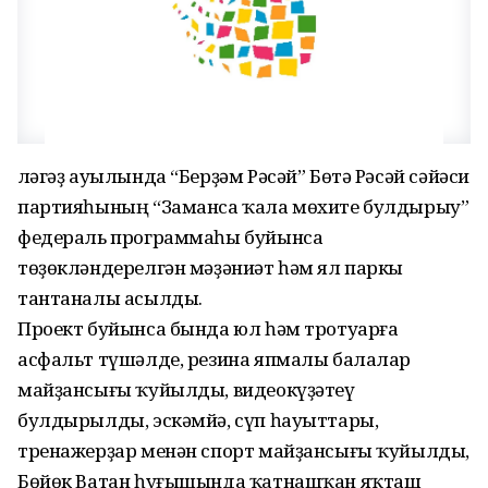
Әләгәҙ ауылында “Берҙәм Рәсәй” Бөтә Рәсәй сәйәси
партияһының “Заманса ҡала мөхите булдырыу”
федераль программаһы буйынса
төҙөкләндерелгән мәҙәниәт һәм ял паркы
тантаналы асылды.
Проект буйынса бында юл һәм тротуарға
асфальт түшәлде, резина япмалы балалар
майҙансығы ҡуйылды, видеокүҙәтеү
булдырылды, эскәмйә, сүп һауыттары,
тренажерҙар менән спорт майҙансығы ҡуйылды,
Бөйөк Ватан һуғышында ҡатнашҡан яҡташ