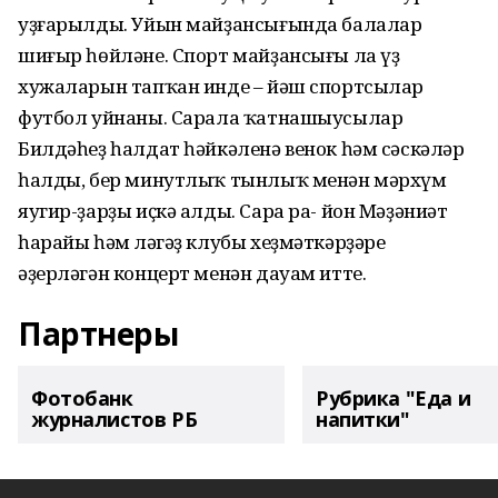
уҙғарылды. Уйын майҙансығында балалар
шиғыр һөйләне. Спорт майҙансығы ла үҙ
хужаларын тапҡан инде – йәш спортсылар
футбол уйнаны. Сарала ҡатнашыусылар
Билдәһеҙ һалдат һәйкәленә венок һәм сәскәләр
һалды, бер минутлыҡ тынлыҡ менән мәрхүм
яугир-ҙарҙы иҫкә алды. Сара ра- йон Мәҙәниәт
һарайы һәм Әләгәҙ клубы хеҙмәткәрҙәре
әҙерләгән концерт менән дауам итте.
Партнеры
Фотобанк
Рубрика "Еда и
журналистов РБ
напитки"