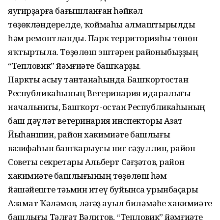
яугирҙарға бағышланған һәйкәл
төҙөкләндерелде, ҡоймаһы алмаштырылды
һәм ремонтланды. Парк территорияһы төнөн
яҡтыртыла. Төҙөлөш эштәрен районыбыҙҙың
“Тепловик” йәмғиәте башҡарҙы.
Паркты асыу тантанаһында Башҡортостан
Республикаһының Ветеринария идаралығы
начальнигы, Башҡорт-остан Республикаһының
баш дәүләт ветеринария инспекторы Азат
Йыһаншин, район хакимиәте башлығы
вазифаһын башҡарыусы Әнис Әсәҙуллин, район
Советы секретары Альберт Сәғҙәтов, район
хакимиәте башлығының төҙөлөш һәм
йәшәйеште тәьмин итеү буйынса урынбаҫары
Азамат Ҡәләмов, Әләгәҙ ауыл биләмәһе хакимиәте
башлығы Тәлғәт Вәлитов, “Тепловик” йәмғиәте