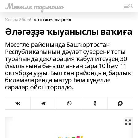
Мәсетле тормошо
Ҡотлайбыҙ!
16 ОКТЯБРЯ 2020, 08:10
Әләгәҙҙә ҡыуаныслы ваҡиға
Мәсетле районында Башҡортостан
Республикаһының дәүләт суверенитеты
тураһында декларация ҡабул итеүҙең 30
йыллығына бағышланған сара 10 һәм 11
октябрҙә уҙҙы. Был көн райондың барлыҡ
биләмәләрендә матур һәм күңелле
саралар ойошторолдо.