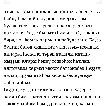
Ҡатын-ҡыҙҙың һоҡланғыс тәғәйенләнеше – ул
һөйөү һәм һөйөлөү, яңы ғүмер шатлығы
бүләк итеү, ғаилә усағын һаҡлау. Һеҙҙең
хәстәрлек беҙҙе йылыта һәм яҡлай, ышаныс
бирә, көс һәм ҡаһарманлыҡ бүләк итә. Беҙҙә
булған бөтөн яҡшылыҡ ул һеҙҙән– йомшаҡ,
аңларға һәләтле, тәрән аҡыллы ҡатын-
ҡыҙҙан. Юғары һөйөү тойғоһон һаҡлап,
алдығыҙҙа хөрмәт менән баш эйәбеҙ. Һеҙҙең
аңлай, ярҙам итә һәм кисерә белеүегеҙҙе
баһалайбыҙ.
Һеҙҙең ҡулдан килмәгән эш юҡ. Хәҙерге
заман йәм- ғиәтендә ҡатын-ҡыҙҙың роле ни
тиклем мөһим һәм ҙур икәнлеген, ҡатын-