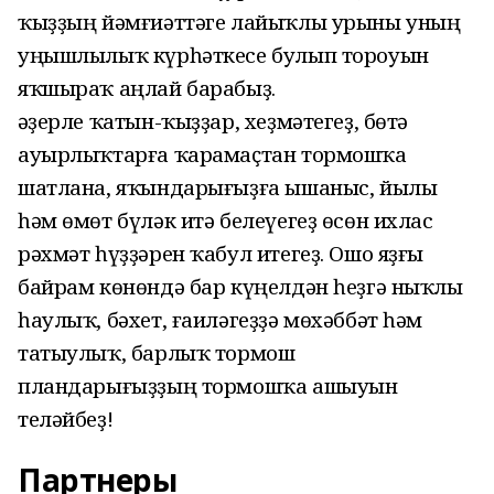
ҡыҙҙың йәмғиәттәге лайыҡлы урыны уның
уңышлылыҡ күрһәткесе булып тороуын
яҡшыраҡ аңлай барабыҙ.
Ҡәҙерле ҡатын-ҡыҙҙар, хеҙмәтегеҙ, бөтә
ауырлыҡтарға ҡарамаҫтан тормошҡа
шатлана, яҡындарығыҙға ышаныс, йылы
һәм өмөт бүләк итә белеүегеҙ өсөн ихлас
рәхмәт һүҙҙәрен ҡабул итегеҙ. Ошо яҙғы
байрам көнөндә бар күңелдән һеҙгә ныҡлы
һаулыҡ, бәхет, ғаиләгеҙҙә мөхәббәт һәм
татыулыҡ, барлыҡ тормош
пландарығыҙҙың тормошҡа ашыуын
теләйбеҙ!
Партнеры