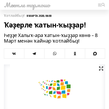
Мәсетле тормошо
Ҡотлайбыҙ!
8 МАРТА 2020, 06:00
Ҡәҙерле ҡатын-ҡыҙҙар!
Һеҙҙе Халыҡ-ара ҡатын-ҡыҙҙар көнө – 8
Март менән ҡайнар ҡотлайбыҙ!