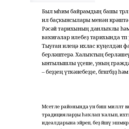
Был мөһим байрамдың башы төрлө 
ил баҫҡынсылары менән көрәштә
Рәсәй тарихының данлыҡлы һәм
ваҡиғалар илебеҙ тарихында төп 
Тыуған илеңә ихлас күңелдән фай
берләштерә. Халыҡтың берләшеү
ынтылышлы үҫеше, уның гражда
– беҙҙең үткәнебеҙҙе, бөгөнгөбөҙҙө 
Мәсетле районында ун биш милләт вә
традицияларҙы һаҡлап ҡалып, ихти
идеалдарына эйәреп, беҙ йәшәү эшмәкәр