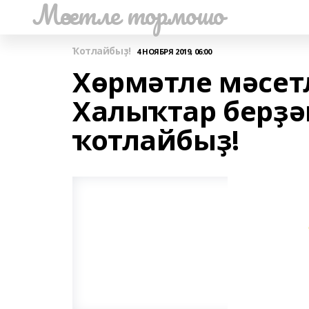
Мәсетле тормошо
Ҡотлайбыҙ!
4 НОЯБРЯ 2019, 06:00
Хөрмәтле мәсет
Халыҡтар берҙә
ҡотлайбыҙ!