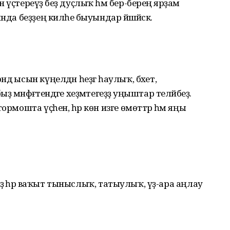
үҫтереүҙә беҙ дуҫлыҡ һәм бер-береңә ярҙам
да беҙҙең киләһе быуындар йәшәйәсәк.
ә ысын күңелдән һеҙгә һаулыҡ, бәхет,
мәнфәғәтендәге хеҙмәтегеҙҙә уңыштар теләйбеҙ.
ормошта үҫһен, һәр көн изге өмөттәр һәм яңы
беҙҙә һәр ваҡыт тыныслыҡ, татыулыҡ, үҙ-ара аңлау