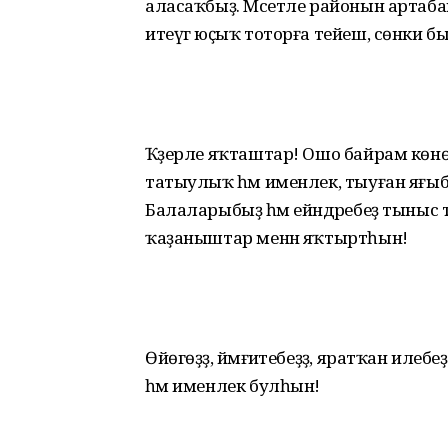
аласаҡбыҙ. Мәсетле районын артабан 
итеүгә юҫыҡ тоторға тейеш, сөнки бын
Ҡәҙерле яҡташтар! Ошо байрам көнөнд
татыулыҡ һәм именлек, тыуған яғыбыҙ 
Балаларыбыҙ һәм ейәндәребеҙ тыныс т
ҡаҙаныштар менән яҡтыртһын!
Өйөгөҙҙә, йәмғиәтебеҙҙә, яратҡан иле
һәм именлек булһын!