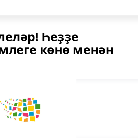
леләр! Һеҙҙе
млеге көнө менән