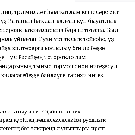
дин, төрлө милләт һәм ҡатлам кешеләре сит
 үҙ Ватанын һаҡлап ҡалған күп быуатлыҡ
 героик ваҡиғаларына барып тоташа. Был
роль уйнаған. Рухи уртаҡлыҡ тойғоһо, үҙ
ҙа килтерергә ынтылыу бөгөн дә беҙҙе
е – ул Рәсәйҙең тотороҡло һәм
ндарының тыныс тормошоноң нигеҙе; ул
һәм киләсәгебеҙҙе бәйләүсе тарихи нигеҙ.
киле татыу йәшәй. Иң яҡшы этник
рам күрһәтеп, кешелеклелек һәм рухилыҡ
легенең бөтә өлкәләрендә лә уңыштарға ирешә