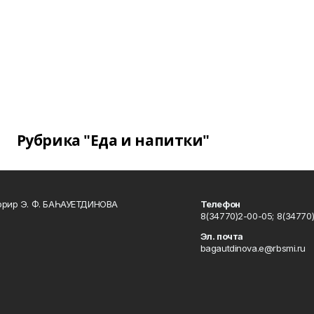
Рубрика "Еда и напитки"
ррир Э. Ф. БАҺАУЕТДИНОВА
Телефон
8(34770)2-00-05; 8(34770)
Эл. почта
bagautdinova.e@rbsmi.ru