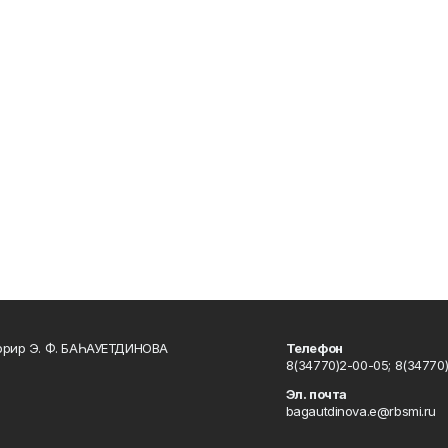
ррир Э. Ф. БАҺАУЕТДИНОВА
Телефон
8(34770)2-00-05; 8(34770)
Эл. почта
bagautdinova.e@rbsmi.ru