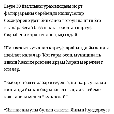
Еңеүҙең 30 йыллығы урамындағы йорт
фатирҙарының береһендә йәшәүселәр
бесәйҙәренең үҙен бик сәйер тотоуына иғтибар
итәләр. Бесәй баҙҙан килтерелгән картуф
биҙрәһенә ҡарап енләнә, ыҫылдай.
Шул ваҡыт хужалар картуф араһында йыланды
шәйләп ҡалалар. Ҡоттары осоп, муниципаль
янғын һағы хеҙмәтенә ярҙам һорап мөрәжәғәт
итәләр.
“Выбор” гәзите хәбәр итеүенсә, ҡотҡарыусылар
килгәндә йылан биҙрәнән сығып, аяҡ-кейеме
кәштәһенә менеп “ҡунаҡлай”.
“Йылан ағыулы булып сыҡты. Янғын һүндереүсе