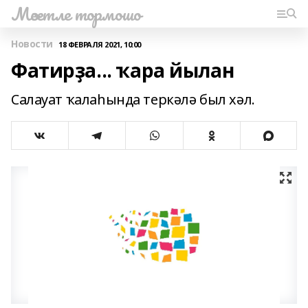
Мәсетле тормошо
Новости
18 ФЕВРАЛЯ 2021, 10:00
Фатирҙа... ҡара йылан
Салауат ҡалаһында теркәлә был хәл.