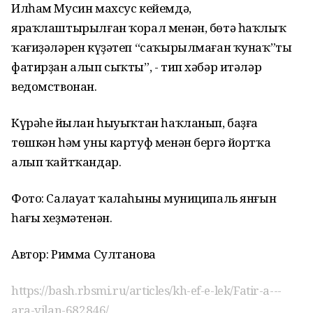
Илһам Мусин махсус кейемдә,
яраҡлаштырылған ҡорал менән, бөтә һаҡлыҡ
ҡағиҙәләрен күҙәтеп “саҡырылмаған ҡунаҡ”ты
фатирҙан алып сыҡты”, - тип хәбәр итәләр
ведомствонан.
Күрәһең йылан һыуыҡтан һаҡланып, баҙға
төшкән һәм уны картуф менән бергә йортҡа
алып ҡайтҡандар.
Фото: Салауат ҡалаһының муниципаль янғын
һағы хеҙмәтенән.
Автор: Римма Султанова
https://bash.rbsmi.ru/articles/kh-ef-e-lek/Fatir-a---
ara-yilan-682846/