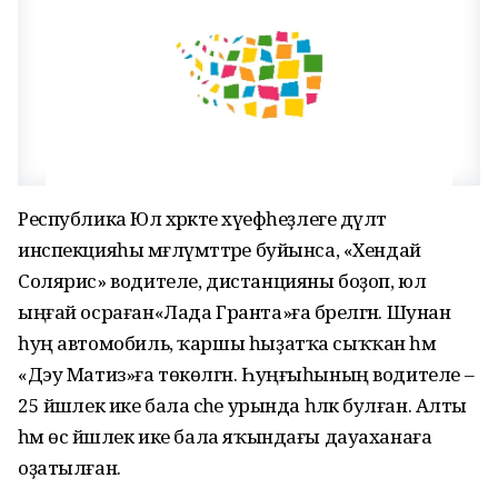
Республика Юл хәрәкәте хәүефһеҙлеге дәүләт
инспекцияһы мәғлүмәттәре буйынса, «Хендай
Солярис» водителе, дистанцияны боҙоп, юл
ыңғай осраған«Лада Гранта»ға бәрелгән. Шунан
һуң автомобиль, ҡаршы һыҙатҡа сыҡҡан һәм
«Дэу Матиз»ға төкөлгән. Һуңғыһының водителе –
25 йәшлек ике бала әсәһе урында һәләк булған. Алты
һәм өс йәшлек ике бала яҡындағы дауаханаға
оҙатылған.