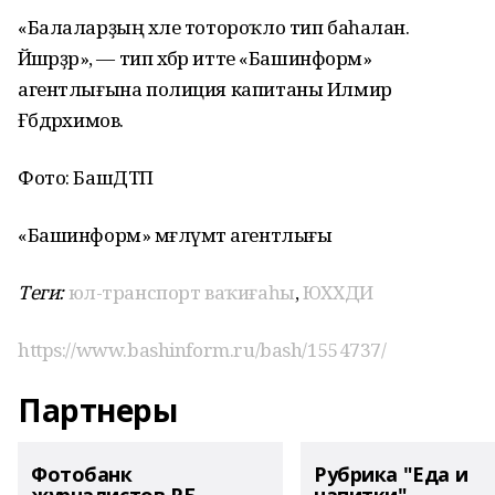
«Балаларҙың хәле тотороҡло тип баһалан.
Йәшәрҙәр», — тип хәбәр итте «Башинформ»
агентлығына полиция капитаны Илмир
Ғәбдрәхимов.
Фото: БашДТП
«Башинформ» мәғлүмәт агентлығы
Теги:
юл-транспорт ваҡиғаһы
,
ЮХХДИ
https://www.bashinform.ru/bash/1554737/
Партнеры
Фотобанк
Рубрика "Еда и