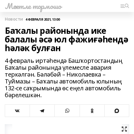
Мәсетле тормошо
Новости
4 ФЕВРАЛЯ 2021, 13:00
Баҡалы районында ике
балалы әсә юл фажиғәһендә
һәләк булған
4 февраль иртәһендә Башҡортостандың
Баҡалы районында үлемесле авария
теркәлгән. Бәләбәй – Николаевка –
Туймазы – Баҡалы автомобиль юлының
132-се саҡрымында өс еңел автомобиль
бәрелешкән.