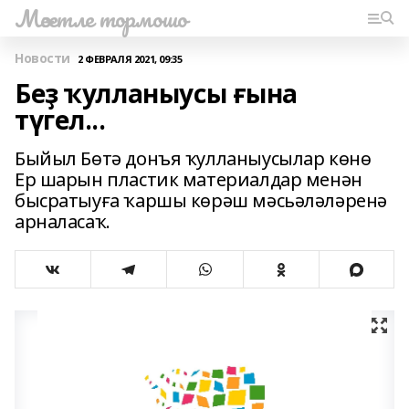
Мәсетле тормошо
Новости
2 ФЕВРАЛЯ 2021, 09:35
Беҙ ҡулланыусы ғына
түгел...
Быйыл Бөтә донъя ҡулланыусылар көнө
Ер шарын пластик материалдар менән
бысратыуға ҡаршы көрәш мәсьәләләренә
арналасаҡ.