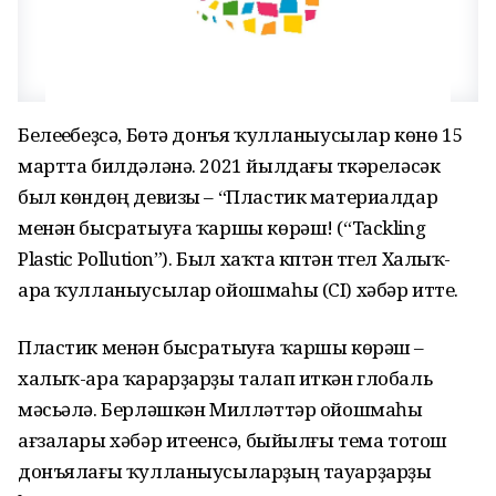
Белеүебеҙсә, Бөтә донъя ҡулланыусылар көнө 15
мартта билдәләнә. 2021 йылдағы үткәреләсәк
был көндөң девизы – “Пластик материалдар
менән бысратыуға ҡаршы көрәш! (“Tackling
Plastic Pollution”). Был хаҡта күптән түгел Халыҡ-
ара ҡулланыусылар ойошмаһы (CI) хәбәр итте.
Пластик менән бысратыуға ҡаршы көрәш –
халыҡ-ара ҡарарҙарҙы талап иткән глобаль
мәсьәлә. Берләшкән Милләттәр ойошмаһы
ағзалары хәбәр итеүенсә, быйылғы тема тотош
донъялағы ҡулланыусыларҙың тауарҙарҙы