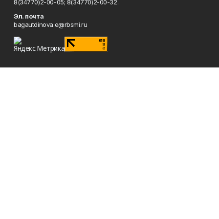
8(34770)2-00-05; 8(34770)2-00-32.
Эл. почта
bagautdinova.e@rbsmi.ru