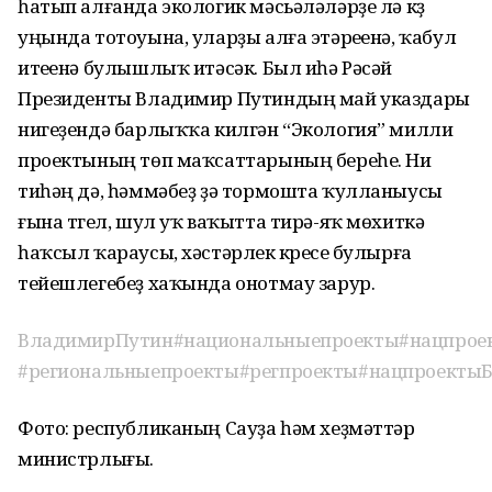
һатып алғанда экологик мәсьәләләрҙе лә күҙ
уңында тотоуына, уларҙы алға этәреүенә, ҡабул
итеүенә булышлыҡ итәсәк. Был иһә Рәсәй
Президенты Владимир Путиндың май указдары
нигеҙендә барлыҡҡа килгән “Экология” милли
проектының төп маҡсаттарының береһе. Ни
тиһәң дә, һәммәбеҙ ҙә тормошта ҡулланыусы
ғына түгел, шул уҡ ваҡытта тирә-яҡ мөхиткә
һаҡсыл ҡараусы, хәстәрлек күреүсе булырға
тейешлегебеҙ хаҡында онотмау зарур.
ВладимирПутин
#национальныепроекты
#нацпрое
#региональныепроекты
#регпроекты
#нацпроекты
Фото: республиканың Сауҙа һәм хеҙмәттәр
министрлығы.