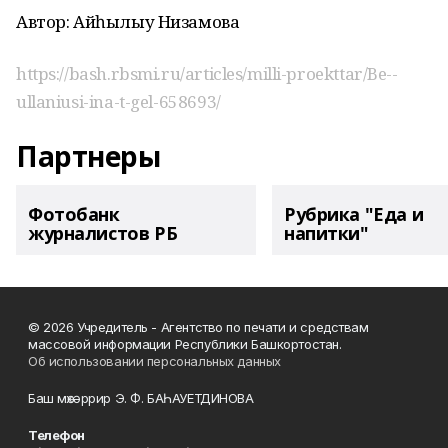
Автор: Айһылыу Низамова
https://bash.rbsmi.ru/articles/milli-proekttar/Be--
ullaniusi-ina-t-gel-658693/
Партнеры
Фотобанк
Рубрика "Еда и
журналистов РБ
напитки"
© 2026 Учредитель - Агентство по печати и средствам
массовой информации Республики Башкортостан.
Об использовании персональных данных
Баш мөхәррир Э. Ф. БАҺАУЕТДИНОВА
Телефон