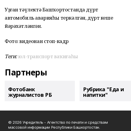
Уҙған тәүлектә Башҡортостанда дүрт
автомобиль аварияһы теркәлгән, дүрт кеше
йәрәхәтләнгән.
Фото: видеонан стоп-кадр
Теги:
юл-транспорт ваҡиғаһы
Партнеры
Фотобанк
Рубрика "Еда и
журналистов РБ
напитки"
© 2026 Учредитель - Агентство по печати и средствам
массовой информации Республики Башкортостан.