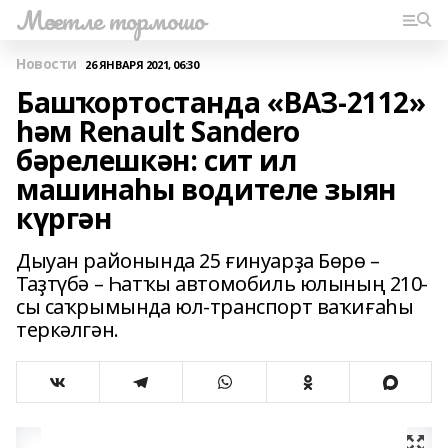
Мәсетле тормошо
Новости
26 ЯНВАРЯ 2021, 06:30
Башҡортостанда «ВАЗ-2112»
һәм Renault Sandero
бәрелешкән: сит ил
машинаһы водителе зыян
күргән
Дыуан районында 25 ғинуарҙа Бөрө –
Таҙтүбә – Һатҡы автомобиль юлының 210-
сы саҡрымында юл-транспорт ваҡиғаһы
теркәлгән.