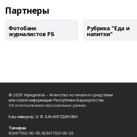
Партнеры
Фотобанк
Рубрика "Еда и
журналистов РБ
напитки"
© 2026 Учредитель - Агентство по печати и средствам
массовой информации Республики Башкортостан.
Об использовании персональных данных
Баш мөхәррир Э. Ф. БАҺАУЕТДИНОВА
Телефон
8(34770)2-00-05; 8(34770)2-00-32.