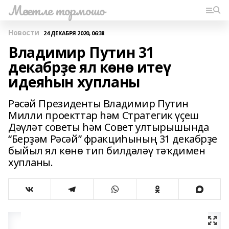
Мәсетле тормошо
Новости
24 ДЕКАБРЯ 2020, 06:38
Владимир Путин 31
декабрҙе ял көнө итеү
идеяһын хупланы
Рәсәй Президенты Владимир Путин
Милли проекттар һәм Стратегик үҫеш
Дәүләт советы һәм Совет ултырышында
“Берҙәм Рәсәй” фракциһының 31 декабрҙе
быйыл ял көнө тип билдәләү тәҡдимен
хупланы.