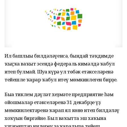
Ил башлығы билдәләүенсә, бындай тәҡдимде
ҡыҫҡа ваҡыт эсендә федераль кимәлдә ҡабул
итеп булмай. Шуға күрә ул төбәк етәкселәренә
тейешле ҡарар ҡабул итеү мөмкинлеген бирҙе.
Быға тиклем дәүләт хеҙмәте предприятие һәм
ойошмалар етәкселәренә 31 декабрҙе үҙ
мөмкинлектәренә ҡарап ял көнө итеп билдәләү
хоҡуғын биргәйне. Был ваҡытта эш хаҡына
үҙгәрештәр индереү ҙә ҡаралырға тейеш.