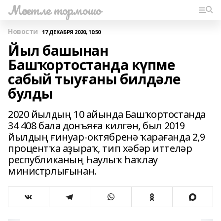
Мәсетле тормошо
Новости
17 ДЕКАБРЯ 2020, 10:50
Йыл башынан
Башҡортостанда күпме
сабый тыуғаны билдәле
булды
2020 йылдың 10 айында Башҡортостанда
34 408 бала донъяға килгән, был 2019
йылдың ғинуар-октябренә ҡарағанда 2,9
процентҡа аҙыраҡ, тип хәбәр иттеләр
республиканың Һаулыҡ һаҡлау
министрлығынан.