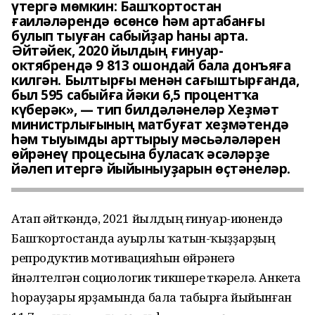
үтергә мөмкин: Башҡортостан
ғаиләләрендә өсөнсө һәм артабанғы
булып тыуған сабыйҙар һаны арта.
Әйтәйек, 2020 йылдың ғинуар-
октябрендә 9 813 ошондай бала донъяға
килгән. Былтырғы менән сағыштырғанда,
был 595 сабыйға йәки 6,5 процентҡа
күберәк», — тип билдәләнеләр Хеҙмәт
министрлығының матбуғат хеҙмәтендә
һәм тыуымды арттырыу мәсьәләләрен
өйрәнеү процесына буласаҡ әсәләрҙе
йәлеп итергә йыйыныуҙарын өҫтәнеләр.
Атап әйткәндә, 2021 йылдың ғинуар-июнендә
Башҡортостанда ауырлы ҡатын-ҡыҙҙарҙың
репродуктив мотивацияһын өйрәнеүгә
йүнәлтелгән социологик тикшереү үткәрелә. Анкета
һорауҙары ярҙамында бала табырға йыйынған