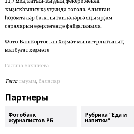
11,7 мең ҡатын-ҡыҙҙың фекере менән
ҡыҙыҡһыныу күҙ уңында тотола. Алынған
һөҙөмтәләр балалы ғаиләләргә яңы ярҙам
сараларын әҙерләгәндә файҙаланыла.
Фото: Башҡортостан Хеҙмәт министрлығының
матбуғат хеҙмәте
Галина Бахшиева
Теги:
тыуым
,
балалар
Партнеры
Фотобанк
Рубрика "Еда и
журналистов РБ
напитки"