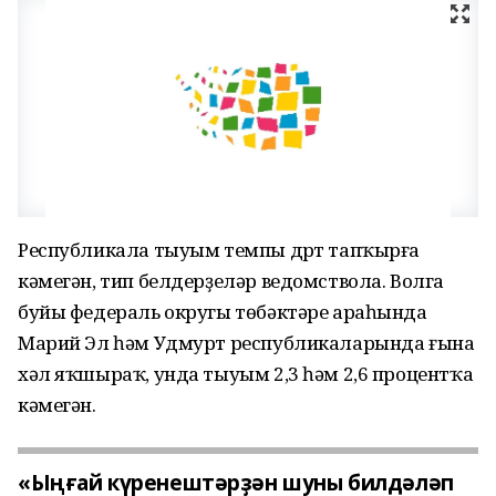
Республикала тыуым темпы дүрт тапҡырға
кәмегән, тип белдерҙеләр ведомствола. Волга
буйы федераль округы төбәктәре араһында
Марий Эл һәм Удмурт республикаларында ғына
хәл яҡшыраҡ, унда тыуым 2,3 һәм 2,6 процентҡа
кәмегән.
«Ыңғай күренештәрҙән шуны билдәләп