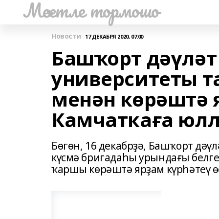
Мәсетле тормошо
Новости
17 ДЕКАБРЯ 2020, 07:00
Башҡорт дәүлә
университеты т
менән көрәштә 
Камчаткаға юл
Бөгөн, 16 декабрҙә, Башҡорт дә
күсмә бригадаһы урындағы белг
ҡаршы көрәштә ярҙам күрһәтеү 