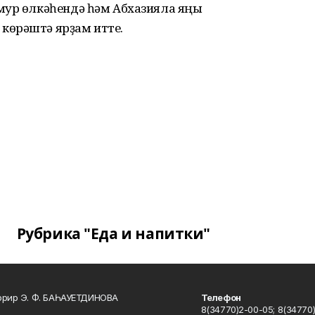
мур өлкәһендә һәм Абхазияла яңы
көрәштә ярҙам итте.
Рубрика "Еда и напитки"
ррир Э. Ф. БАҺАУЕТДИНОВА
Телефон
8(34770)2-00-05; 8(34770)