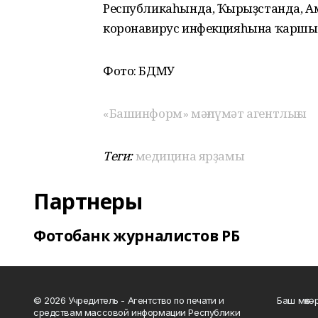
Республикаһында, Ҡырғыҙстанда, А
коронавирус инфекцияһына ҡаршы 
Фото: БДМУ
«Башинформ» мәғлүмәт агентлығы
Теги:
медицина ярҙамы
Партнеры
Фотобанк журналистов РБ
© 2026 Учредитель - Агентство по печати и
Баш мөхә
средствам массовой информации Республики