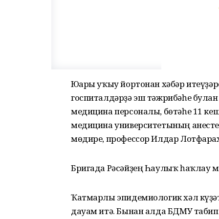
Юғары уҡыу йортонан хәбәр итеүҙәр
госпиталдәрҙә эш тәжрибәһе булған
медицина персоналы, бөтәһе 11 кеш
медицина университетының анесте
мөдире, профессор Илдар Лотфара
Бригада Рәсәйҙең Һаулыҡ һаҡлау м
Ҡатмарлы эпидемиологик хәл күҙәт
дауам итә. Бынан алда БДМУ таби