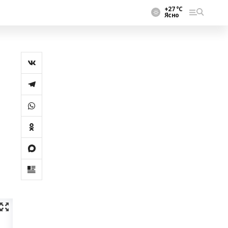
+27 °С
Ясно