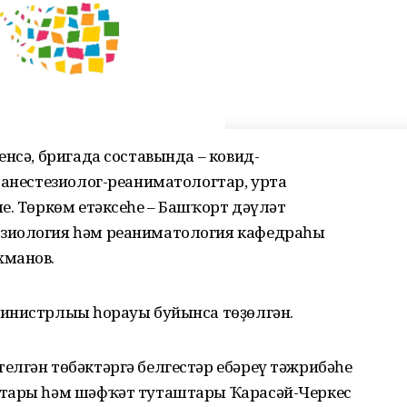
енсә, бригада составында – ковид-
 анестезиолог-реаниматологтар, урта
е. Төркөм етәксеһе – Башҡорт дәүләт
зиология һәм реаниматология кафедраһы
хманов.
инистрлығы һорауы буйынса төҙөлгән.
елгән төбәктәргә белгестәр ебәреү тәжрибәһе
птары һәм шәфҡәт туташтары Ҡарасәй-Черкес