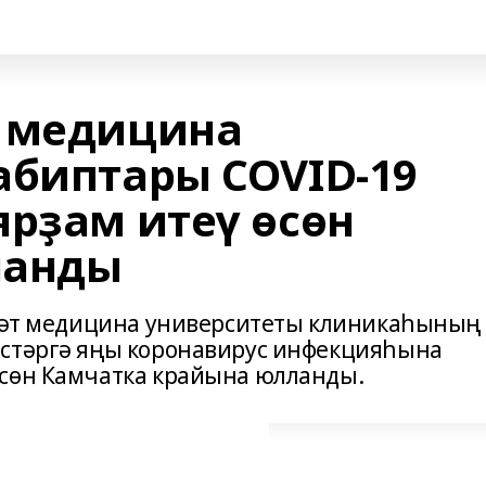
т медицина
абиптары COVID-19
ярҙам итеү өсөн
ланды
үләт медицина университеты клиникаһының
естәргә яңы коронавирус инфекцияһына
өсөн Камчатка крайына юлланды.