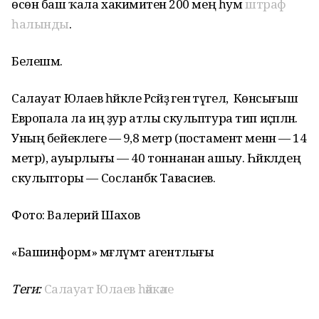
өсөн баш ҡала хакимиәтенә 200 мең һум
штраф
һалынды
.
Белешмә.
Салауат Юлаев һәйкәле Рәсәйҙә генә түгел, ә Көнсығыш
Европала ла иң ҙур атлы скульптура тип иҫәпләнә.
Уның бейеклеге — 9,8 метр (постамент менән — 14
метр), ауырлығы — 40 тоннанан ашыу. Һәйкәлдең
скульпторы — Сосланбәк Тавасиев.
Фото: Валерий Шахов
«Башинформ» мәғлүмәт агентлығы
Теги:
Салауат Юлаев һәйкәле