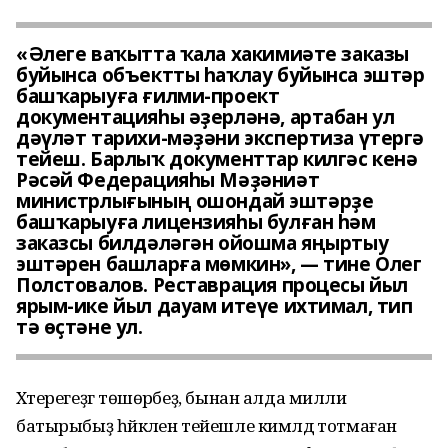
«Әлеге ваҡытта ҡала хакимиәте заказы
буйынса объектты һаҡлау буйынса эштәр
башҡарыуға ғилми-проект
документацияһы әҙерләнә, артабан ул
дәүләт тарихи-мәҙәни экспертиза үтергә
тейеш. Барлыҡ документтар килгәс кенә
Рәсәй Федерацияһы Мәҙәниәт
министрлығының ошондай эштәрҙе
башҡарыуға лицензияһы булған һәм
заказсы билдәләгән ойошма яңыртыу
эштәрен башларға мөмкин», — тине Олег
Полстовалов. Реставрация процесы йыл
ярым-ике йыл дауам итеүе ихтимал, тип
тә өҫтәне ул.
Хәтерегеҙгә төшөрәбеҙ, бынан алда милли
батырыбыҙ һәйкәлен тейешле кимәлдә тотмаған