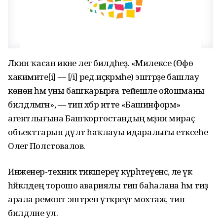
Ләкин ҡасан икәне әлегә билдәһеҙ. «Милексе (Өфө
хакимиәте[i] — [/i] ред.иҫкәрмәһе) эштәрҙе башлау
көнөн һәм уны башҡарырға тейешле ойошманы
билдәләмәгән», — тип хәбәр итте «Башинформ»
агентлығына Башҡортостандың мәҙәни мираҫ
объекттарын дәүләт һаҡлауы идаралығы етәксеһе
Олег Полстовалов.
Инженер-техник тикшереү күрһәтеүенсә, әле үк
һәйкәлдең торошо авариялы тип баһалана һәм тиҙ
арала ремонт эштәрен үткәреүгә мохтаж, тип
билдәләне ул.