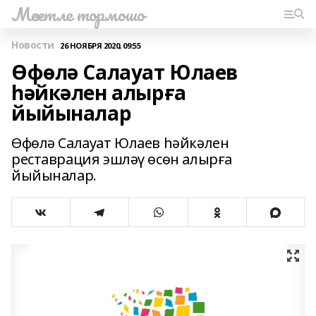
Мәсетле тормошо
Новости
26 НОЯБРЯ 2020, 09:55
Өфөлә Салауат Юлаев
һәйкәлен алырға
йыйыналар
Өфөлә Салауат Юлаев һәйкәлен
реставрация эшләү өсөн алырға
йыйыналар.