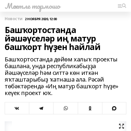
Мәсетле тормошо
Новости
2 НОЯБРЯ 2020, 12:00
Башҡортостанда
йәшәүселәр иң матур
башҡорт һүҙен һайлай
Башҡортостанда дөйөм халыҡ проекты
башлана, унда республикабыҙҙа
йәшәүселәр һәм ситтә көн иткән
яҡташтарыбыҙ ҡатнаша ала. Рәсәй
төбәктәрендә «Иң матур башҡорт һүҙе»
кеүек проект юҡ.