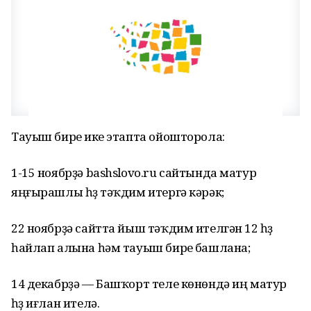
Тауыш биреү ике этапта ойошторола:
1-15 ноябрҙә bashslovo.ru сайтында матур
яңғырашлы һүҙ тәҡдим итергә кәрәк;
22 ноябрҙә сайтта йыш тәҡдим ителгән 12 һүҙ
һайлап алына һәм тауыш биреү башлана;
14 декабрҙә — Башҡорт теле көнөндә иң матур
һүҙ иғлан ителә.