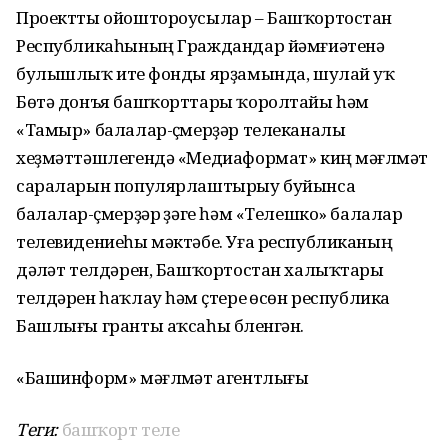
Проектты ойоштороусылар – Башҡортостан
Республикаһының Граждандар йәмғиәтенә
булышлыҡ итеү фонды ярҙамында, шулай уҡ
Бөтә донъя башҡорттары ҡоролтайы һәм
«Тамыр» балалар-үҫмерҙәр телеканалы
хеҙмәттәшлегендә «Медиаформат» киң мәғлүмәт
сараларын популярлаштырыу буйынса
балалар-үҫмерҙәр үҙәге һәм «Телешко» балалар
телевидениеһы мәктәбе. Уға республиканың
дәүләт телдәрен, Башҡортостан халыҡтары
телдәрен һаҡлау һәм үҫтереү өсөн республика
Башлығы гранты аҡсаһы бүленгән.
«Башинформ» мәғлүмәт агентлығы
Теги:
башҡорт теле