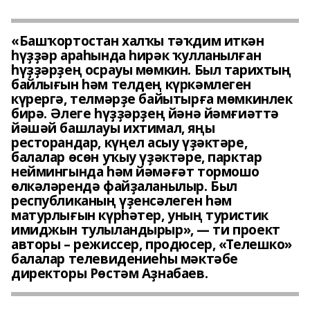
«Башҡортостан халҡы тәҡдим иткән
һүҙҙәр араһында һирәк ҡулланылған
һүҙҙәрҙең осрауы мөмкин. Был тарихтың
байлығын һәм телдең күркәмлеген
күрергә, телмәрҙе байытырға мөмкинлек
бирә. Әлеге һүҙҙәрҙең йәнә йәмғиәттә
йәшәй башлауы ихтимал, яңы
ресторандар, күңел асыу үҙәктәре,
балалар өсөн уҡыу үҙәктәре, парктар
неймингында һәм йәмәғәт тормошо
өлкәләрендә файҙаланылыр. Был
республиканың үҙенсәлеген һәм
матурлығын күрһәтер, уның туристик
имиджын тулыландырыр», — ти проект
авторы – режиссер, продюсер, «Телешко»
балалар телевидениеһы мәктәбе
директоры Рөстәм Аҙнабаев.