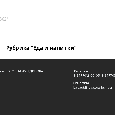
862/
Рубрика "Еда и напитки"
ррир Э. Ф. БАҺАУЕТДИНОВА
Телефон
8(34770)2-00-05; 8(34770)
Эл. почта
bagautdinova.e@rbsmi.ru