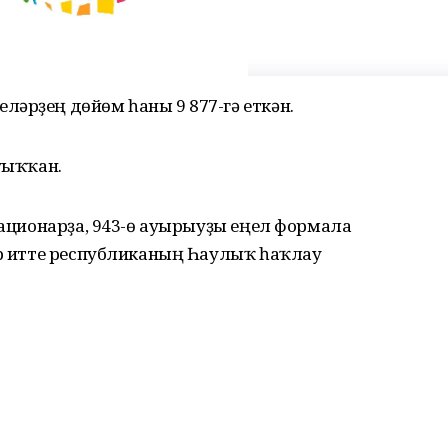
әрҙең дөйөм һаны 9 877-гә еткән.
уыҡҡан.
стационарҙа, 943-ө ауырыуҙы еңел формала
бәр итте республиканың Һаулыҡ һаҡлау