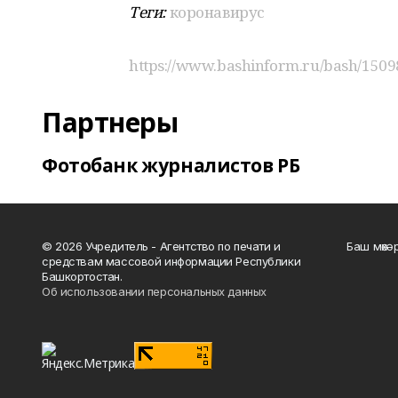
Теги:
коронавирус
https://www.bashinform.ru/bash/1509
Партнеры
Фотобанк журналистов РБ
© 2026 Учредитель - Агентство по печати и
Баш мөхә
средствам массовой информации Республики
Башкортостан.
Об использовании персональных данных