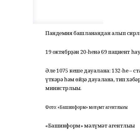
Пандемия башланғандан алып сирлел
19 октябрҙән 20-һенә 69 пациент һа
Әле 1075 кеше дауалана: 132-һе – 
үткәрә һәм өйҙә дауалана, тип хә
министрлығы.
Фото: «Башинформ» мәғлүмәт агентлығы
«Башинформ» мәғлүмәт агентлығы