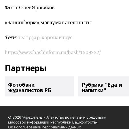
Фото: Олег Яровиков
«Башинформ» мәғлүмәт агентлығы
Теги:
театрҙар
,
коронавирус
https://www.bashinform.ru/bash/1509237/
Партнеры
Фотобанк
Рубрика "Еда и
журналистов РБ
напитки"
© 2026 Учредитель - Агентство по печати и средствам
массовой информации Республики Башкортостан.
Об использовании персональных данных