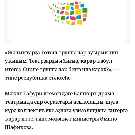
«Яңылыҡтарҙа тотош труппалар ауырый тип
уҡыным. Театрҙарҙы ябығыҙ, ҡарар ҡабул
итегеҙ. Сирле труппалар беҙгә ниңә кәрәк?», —
тине республика етәксеһе.
Мәжит Ғафури исемендәге Башҡорт драма
театрында сир осраҡтары асыҡланды, шуға
күрә коллектив ике аҙнаға үҙизоляцияға китергә
ҡарар итте, тине мәҙәниәт министры Әминә
Шафиҡова.