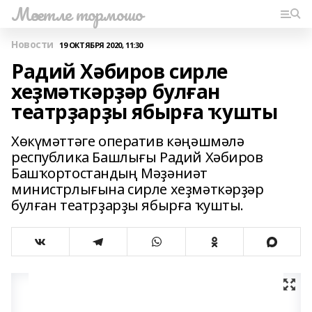
Мәсетле тормошо
Новости
19 ОКТЯБРЯ 2020, 11:30
Радий Хәбиров сирле
хеҙмәткәрҙәр булған
театрҙарҙы ябырға ҡушты
Хөкүмәттәге оператив кәңәшмәлә
республика Башлығы Радий Хәбиров
Башҡортостандың Мәҙәниәт
министрлығына сирле хеҙмәткәрҙәр
булған театрҙарҙы ябырға ҡушты.