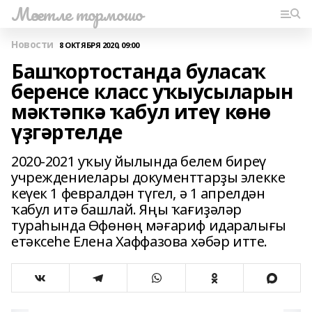
Мәсетле тормошо
Новости
8 ОКТЯБРЯ 2020, 09:00
Башҡортостанда буласаҡ
беренсе класс уҡыусыларын
мәктәпкә ҡабул итеү көнө
үҙгәртелде
2020-2021 уҡыу йылында белем биреү
учреждениелары документтарҙы элекке
кеүек 1 февралдән түгел, ә 1 апрелдән
ҡабул итә башлай. Яңы ҡағиҙәләр
тураһында Өфөнөң мәғариф идаралығы
етәксеһе Елена Хаффазова хәбәр итте.