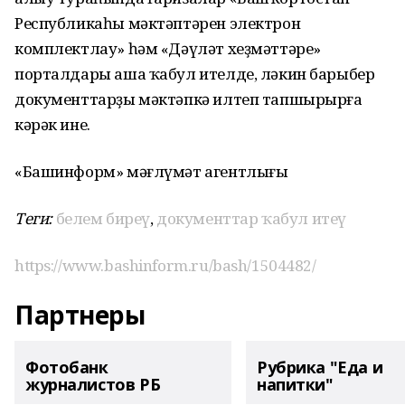
Республикаһы мәктәптәрен электрон
комплектлау» һәм «Дәүләт хеҙмәттәре»
порталдары аша ҡабул ителде, ләкин барыбер
документтарҙы мәктәпкә илтеп тапшырырға
кәрәк ине.
«Башинформ» мәғлүмәт агентлығы
Теги:
белем биреү
,
документтар ҡабул итеү
https://www.bashinform.ru/bash/1504482/
Партнеры
Фотобанк
Рубрика "Еда и
журналистов РБ
напитки"