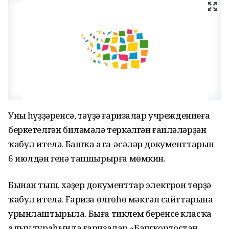
Уның һүҙҙәренсә, тәүҙә ғаризалар учреждениеға
беркетелгән биләмәлә теркәлгән ғаиләләрҙән
ҡабул ителә. Башҡа ата-әсәләр документтарын
6 июлдән генә тапшырырға мөмкин.
Бынан тыш, хәҙер документтар электрон төрҙә
ҡабул ителә. Ғариза өлгөһө мәктәп сайттарына
урынлаштырыла. Быға тиклем беренсе класҡа
алыу тураһында ғаризалар «Башҡортостан