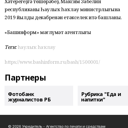
Хәтерегеҙгә төшөрәбеҙ, Максим Забелин
республиканың Һаулыҡ һаҡлау министрлығына
2019 йылдың декабренән етәкселек итә башланы.
«Башинформ» мәғлүмәт агентлығы
Теги:
һаулыҡ һаҡлау
https://www.bashinform.ru/bash/1500001/
Партнеры
Фотобанк
Рубрика "Еда и
журналистов РБ
напитки"
© 2026 Учредитель - Агентство по печати и средствам