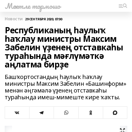
Мәсетле тормошо
Новости
29 СЕНТЯБРЯ 2020, 07:00
Республиканың һаулыҡ
һаҡлау министры Максим
Забелин үҙенең отставкаһы
тураһында мәғлүмәткә
аңлатма бирҙе
Башҡортостандың һаулыҡ һаҡлау
министры Максим Забелин «Башинформ»
менән әңгәмәлә үҙенең отставкаһы
тураһында имеш-мимеште кире ҡаҡты.