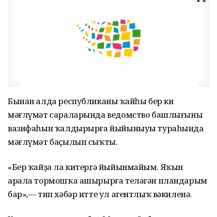
Бынан алда республиканың ҡайһы бер киң
мәғлүмәт сараларында ведомство башлығының
вазифаһын ҡалдырырға йыйыныуы тураһында
мәғлүмәт баҫылып сыҡты.
«Бер ҡайҙа ла китергә йыйынмайым. Яҡын
арала тормошҡа ашырырға теләгән пландарым
бар»,— тип хәбәр итте ул агентлыҡ вәкиленә.