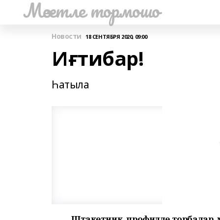
Мәсетле тормошо
Новости
18 СЕНТЯБРЯ 2020, 09:00
Иғтибар!
Һатыла
Штакетник, профилле торбалар, мөй