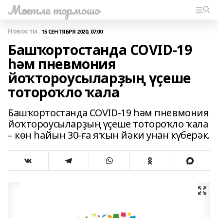
Мәсетле тормошо
Новости
15 СЕНТЯБРЯ 2020, 07:00
Башҡортостанда COVID-19
һәм пневмония
йоҡтороусыларҙың үҫеше
тотороҡло ҡала
Башҡортостанда COVID-19 һәм пневмония
йоҡтороусыларҙың үҫеше тотороҡло ҡала
– көн һайын 30-ға яҡын йәки унан күберәк.