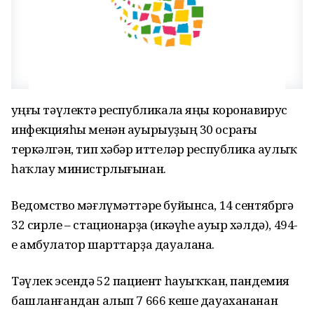
Һуңғы тәүлектә республикала яңы коронавирус
инфекцияһы менән ауырыуҙың 30 осрағы
теркәлгән, тип хәбәр иттеләр республика Һаулыҡ
һаҡлау министрлығынан.
Ведомство мәғлүмәттәре буйынса, 14 сентябргә
32 сирле – стационарҙа (икәүһе ауыр хәлдә), 494-
е амбулатор шарттарҙа дауалана.
Тәүлек эсендә 52 пациент һауыҡҡан, пандемия
башланғандан алып 7 666 кеше дауахананан