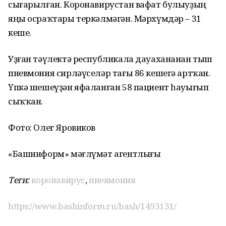
сығарылған. Коронавирустан вафат булыуҙың
яңы осраҡтары теркәлмәгән. Мәрхүмдәр – 31
кеше.
Уҙған тәүлектә республикала дауахананан тыш
пневмония сирләүселәр тағы 86 кешегә артҡан.
Үпкә шешеүҙән яфаланған 58 пациент һауығып
сыҡҡан.
Фото: Олег Яровиков
«Башинформ» мәғлүмәт агентлығы
Теги:
коронавирус
,
пневмония
https://www.bashinform.ru/bash/1493131/