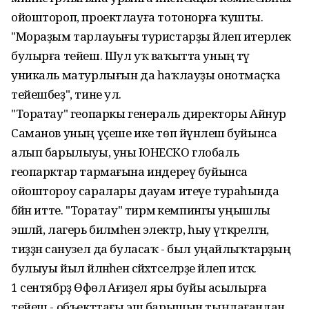
ойоштороп, проектлауға тотонорға ҡушты.
"Мораҙым тарлауығы туристарҙы йәлеп итерлек
булырға тейеш. Шул уҡ ваҡытта уның тәү
уникаль матурлығын да һаҡлауҙы онотмаҫҡа
тейешбеҙ", тине ул.
"Торатау" геопаркы генераль директоры Айнур
Саманов уның үҫеше ике төп йүнәлеш буйынса
алып барылыуы, уны ЮНЕСКО глобаль
геопарктар тармағына индереү буйынса
ойоштороу саралары дауам итеүе тураһында
бәйән итте. "Торатау" тирмә кемпингы уңышлы
эшләй, лагерь биләмәһенә электр, һыу үткәрелгән,
тиҙҙән санузел да буласаҡ - был уңайлыҡтарҙың
булыуы йыл әйләнәһенә сәйәхәтселәрҙе йәлеп итәсәк.
1 сентябрҙә Өфөлә Ағиҙел яры буйы асылырға
тейеш - объекттағы эш барышын тыңлағандан