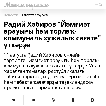
Мәсетле тормошо
Новости
12 АВГУСТА 2020, 06:15
Радий Хәбиров "Йәмғиәт
арауығы һәм торлаҡ-
коммуналь хужалыҡ сәғәте"
үткәрҙе
11 августа Радий Хәбиров онлайн
тәртиптә "Йәмғиәт арауығы һәм торлаҡ-
коммуналь хужалыҡ сәғәте" үткәрҙе. Унда
ҡаралған темалар: республикалағы
тәбиғи парктарҙы үҫтереү перспективаһы
һәм төбәктә ҡалаларҙы төҙөкләндереү
проекттарын тормошҡа ашырыу.