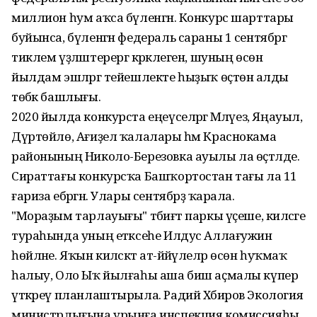
миллион һум аҡса бүленгән. Конкурс шарттары
буйынса, бүленгән федераль сараны 1 сентябргә
тиклем үҙләштерергә кәрәклеген, шуның өсөн
йылдам эшләргә тейешлекте һыҙыҡ өҫтөнә алды
төбәк башлығы.
2020 йылда конкурста еңеүселәргә Мәләүез, Яңауыл,
Дүртөйлө, Ағиҙел ҡалалары һәм Краснокама
районының Николо-Березовка ауылы ла өҫтәлде.
Сираттағы конкурсҡа Башҡортостан тағы ла 11
ғариза ебәргән. Улары сентябрҙә ҡарала.
"Мораҙым тарлауығы" тәбиғәт паркы үҫеше, киләсәге
тураһында уның етәксеһе Илдус Аллағужин
һөйләне. Яҡын киләсәктә ат-йәйәүлеләр өсөн һуҡмаҡ
һалыу, Оло Ыҡ йылғаһы аша биш аҫмалы күпер
үткәреү планлаштырыла. Радий Хәбиров Экология
министрлығына урынға инспекция комиссияһы