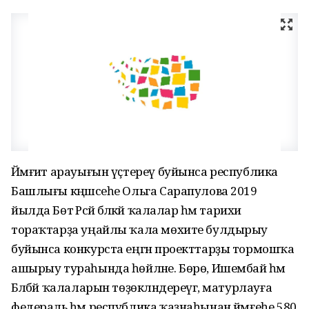
Йәмғиәт арауығын үҫтереү буйынса республика
Башлығы кәңәшсеһе Ольга Сарапулова 2019
йылда Бөтә Рәсәй бәләкәй ҡалалар һәм тарихи
тораҡтарҙа уңайлы ҡала мөхите булдырыу
буйынса конкурста еңгән проекттарҙы тормошҡа
ашырыу тураһында һөйләне. Бөрө, Ишембай һәм
Бәләбәй ҡалаларын төҙөкләндереүгә, матурлауға
федераль һәм республика ҡаҙнаһынан йәмғеһе 580