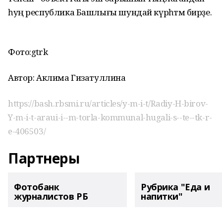
һуң республика Башлығы шундай күрһәтмә бирҙе.
Фото:gtrk
Автор: Аклима Гизатуллина
https://bash.rbsmi.ru/articles/y-m-i-t/Radiy-H-birov-
Y-m-i-t-araui-i--m-torla-kommunal-hugali-s--te--tk-r-
e-406503/
Партнеры
Фотобанк
Рубрика "Еда и
журналистов РБ
напитки"