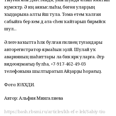
күмәсәктәр. Ә иң аяныслыһы, бөгөн уларҙың
ҡыҙҙарына алты йәш тула. Тома етем ҡалған
сабыйға бер кем дә ата-әсәһен ҡайтарып бирмәйәсәк
шул...
Әлеге ваҡытта һәләк булған ғиләнең туғандары
авторегистратор яҙмаһын эҙләй. Шулай уҡ
аварияның шаһиттары ла бик кәрәк уларға. Әгәр
видеояҙмағыҙ булһа, +7-917-462-49-03
телефонына шылтыратып Айҙарҙы һорағыҙ.
Фото: ЮХХДИ.
Автор: Альфия Мингалиева
https://bash.rbsmi.ru/articles/kh-ef-e-lek/Sabiy-tiu-