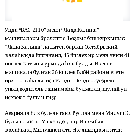
Унда “ВАЗ-2110” менән “Лада Калина”
машиналары бәрелеште. Һөҙөмтә бик ҡурҡыныс:
“Лада Калина”ла китеп барған Октябрьский
ҡалаһында йәшәгән ғаилә, 46 йәшлек ир менән уның 41
йәшлек ҡатыны урында һәләк булды. Икенсе
машинала булған 26 йәшлек Бәләбәй районы егете
йәрәхәттәр алһа ла, иҫән ҡалды. Белдереүеҙәренсә,
уның водитель танытмаһы булмаған, шулай уҡ
иҫерек тә булған тиҙәр.
Аварияла һәләк булған ғаилә Руслан менән Миләүшә К.
булып сыҡты. Ул көндө улар Ишембай
ҡалаһына, Миләүшәнең ата-әсәһе янында ял иткән