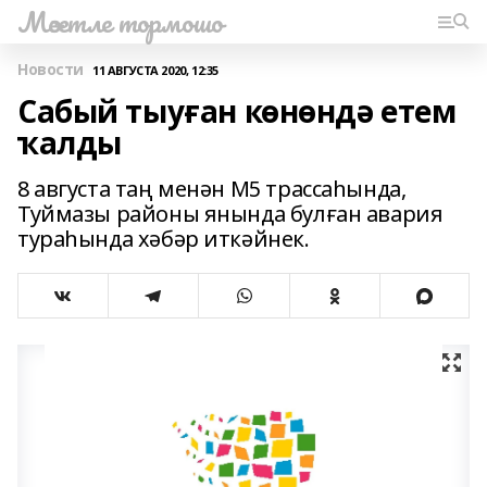
Мәсетле тормошо
Новости
11 АВГУСТА 2020, 12:35
Сабый тыуған көнөндә етем
ҡалды
8 августа таң менән М5 трассаһында,
Туймазы районы янында булған авария
тураһында хәбәр иткәйнек.