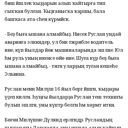
биш йәшлек ҡыҙҙарын алып ҡайтырға тип
сыҡҡан булған. Ҡыҙғанысҡа ҡаршы, бала
башҡаса ата-әсәһен күрмәйәсәк.
- Беҙ быға ышана алмайбыҙ. Нисек Руслан ундай
аварияға эләккәндер, ул бик тәжрибәле водитель
ине, күп йылдар йөк машиналарында эшләне. Юл
һәм руль уның икенсе өйө ине. Шуға күрә беҙ быға
ышана алмайбыҙ, - тигән уларҙың туған кешеһе
Эльвина.
Руслан менән Миләүшә 16 йыл бергә йәшәгән, ҡыҙҙары
үҫеп килгән. Һуңғы йылдарҙа Руслан теш технигы
булып эшләгән, уны күптәр белгән һәм хөрмәт иткән.
Бөгөн Миләүшәне Дәүләкәндә ерләгәндәр. Русландың
тыуған яғы Дағстанда, уны шунда алып ҡайтып