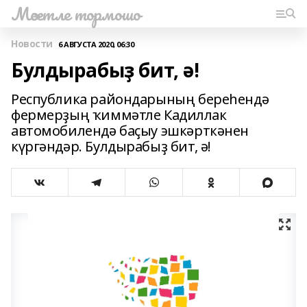
Мәсетле тормошо
Новости
6 АВГУСТА 2020, 06:30
Булдырабыҙ бит, ә!
Республика райондарының береһендә
фермерҙың ҡиммәтле Кадиллак
автомобилендә баҫыу эшкәрткәнен
күргәндәр. Булдырабыҙ бит, ә!