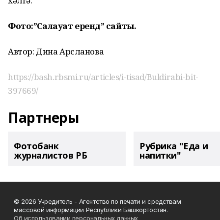
хәлгә.
Фото:”Салауат ерендә” сайты.
Автор: Дина Арсланова
https://bash.rbsmi.ru/articles/i-tisad/Buldirabi-bit-
397669/
Партнеры
Фотобанк
Рубрика "Еда и
журналистов РБ
напитки"
© 2026 Учредитель - Агентство по печати и средствам
массовой информации Республики Башкортостан.
Об использовании персональных данных