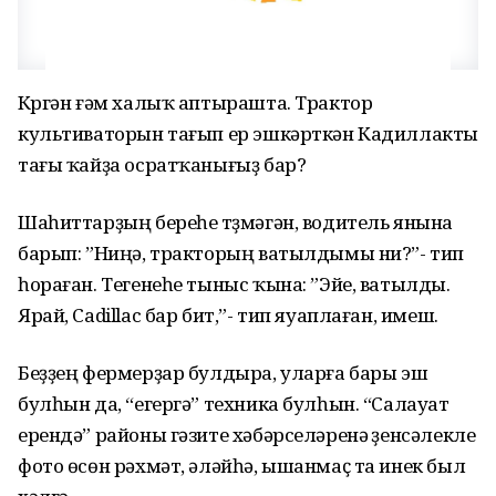
Күргән ғәм халыҡ аптырашта. Трактор
культиваторын тағып ер эшкәрткән Кадиллакты
тағы ҡайҙа осратҡанығыҙ бар?
Шаһиттарҙың береһе түҙмәгән, водитель янына
барып: ”Ниңә, тракторың ватылдымы ни?”- тип
һораған. Тегенеһе тыныс ҡына: ”Эйе, ватылды.
Ярай, Сadillac бар бит,”- тип яуаплаған, имеш.
Беҙҙең фермерҙар булдыра, уларға бары эш
булһын да, “егергә” техника булһын. “Салауат
ерендә” районы гәзите хәбәрселәренә үҙенсәлекле
фото өсөн рәхмәт, әләйһә, ышанмаҫ та инек был