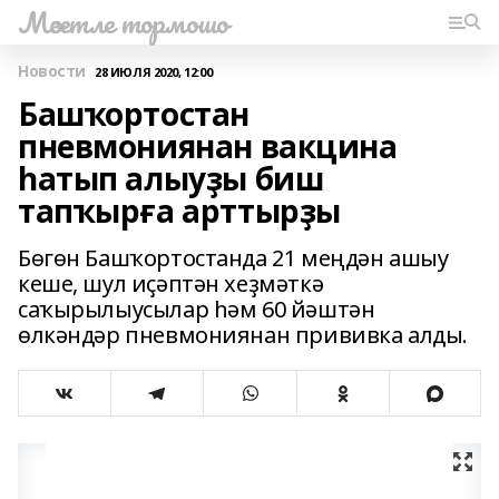
Мәсетле тормошо
Новости
28 ИЮЛЯ 2020, 12:00
Башҡортостан
пневмониянан вакцина
һатып алыуҙы биш
тапҡырға арттырҙы
Бөгөн Башҡортостанда 21 меңдән ашыу
кеше, шул иҫәптән хеҙмәткә
саҡырылыусылар һәм 60 йәштән
өлкәндәр пневмониянан прививка алды.