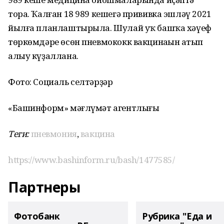
тора. Ҡалған 18 989 кешегә прививка эшләү 2021
йылға планлаштырыла. Шулай уҡ башҡа хәүеф
төркөмдәре өсөн пневмококк вакцинаһын һатып
алыу күҙаллана.
Фото: Социаль селтәрҙәр
«Башинформ» мәғлүмәт агентлығы
Теги:
пневмония
,
вакцина
https://www.bashinform.ru/bash/1477585/
Партнеры
Фотобанк
Рубрика "Еда и