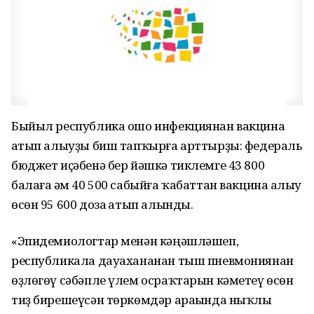
Быйыл республика ошо инфекциянан вакцина
һатып алыуҙы биш тапҡырға арттырҙы: федераль
бюджет иҫәбенә бер йәшкә тиклемге 43 800
балаға һәм 40 500 сабыйға ҡабаттан вакцина һалыу
өсөн 95 600 доза һатып алынды.
«Эпидемиологтар менән кәңәшләшеп,
республикала дауахананан тыш пневмониянан
өҙлөгөү сәбәпле үлем осраҡтарын кәметеү өсөн
тиҙ бирешеүсән төркөмдәр араһында ныҡлы