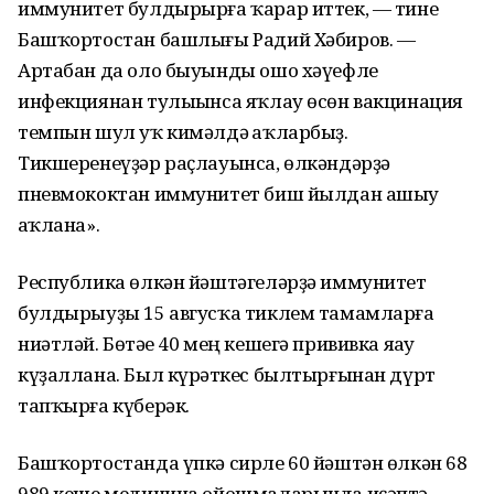
иммунитет булдырырға ҡарар иттек, — тине
Башҡортостан башлығы Радий Хәбиров. —
Артабан да оло быуынды ошо хәүефле
инфекциянан тулыһынса яҡлау өсөн вакцинация
темпын шул уҡ кимәлдә һаҡларбыҙ.
Тикшеренеүҙәр раҫлауынса, өлкәндәрҙә
пневмококтан иммунитет биш йылдан ашыу
һаҡлана».
Республика өлкән йәштәгеләрҙә иммунитет
булдырыуҙы 15 авгусҡа тиклем тамамларға
ниәтләй. Бөтәһе 40 мең кешегә прививка яһау
күҙаллана. Был күрһәткес былтырғынан дүрт
тапҡырға күберәк.
Башҡортостанда үпкә сирле 60 йәштән өлкән 68
989 кеше медицина ойошмаларында иҫәптә