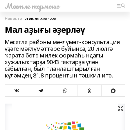
Мәсетле тормошо
Новости
21 ИЮЛЯ 2020, 12:20
Мал аҙығы әҙерләү
Мәсетле районы мәғлүмәт-консультация
үҙәге мәғлүмәттәре буйынса, 20 июлгә
ҡарата бөтә милек формаһындағы
хужалыҡтарҙа 9043 гектарҙа үлән
сабылған, был планлаштырылған
күләмдең 81,8 процентын тәшкил итә.