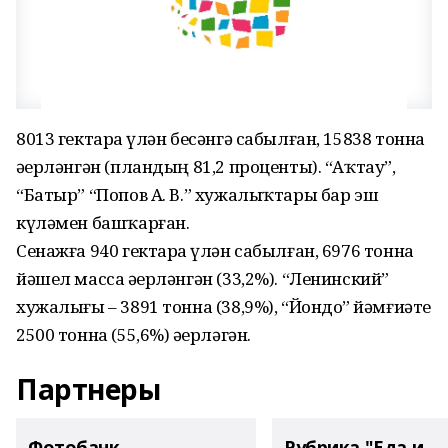
8013 гектарҙа үлән бесәнгә сабылған, 15838 тонна
әҙерләнгән (пландың 81,2 проценты). “Аҡтау”,
“Батыр” “Попов А. В.” хужалыҡтары бар эш
күләмен башҡарған.
Сенажға 940 гектарҙа үлән сабылған, 6976 тонна
йәшел масса әҙерләнгән (33,2%). “Ленинский”
хужалығы – 3891 тонна (38,9%), “Йондоҙ” йәмғиәте
2500 тонна (55,6%) әҙерләгән.
Партнеры
Фотобанк
Рубрика "Еда и