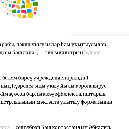
уҙғарабыҙ, ләкин уҡыусылар һәм уҡытыусылар
оцесы башлана», — тип министрҙың
һүҙҙәрен
е белем биреү учреждениеларында 1
 Уның һүҙҙәренсә, яңы уҡыу йылы коронавирус
маҫ өсөн барлыҡ хәүефһеҙлек талаптарын
инистрлығының мәктәптә уҡытыу форматынан
әнсә
, 1 сентябрҙән Башҡортостандың Әбйәлил,