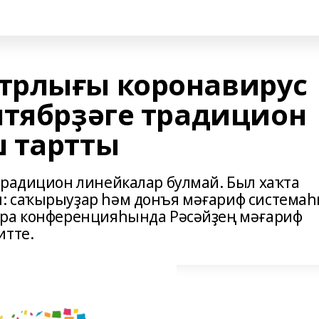
трлығы коронавирус
нтябрҙәге традицион
 тартты
традицион линейкалар булмай. Был хаҡта
: саҡырыуҙар һәм донъя мәғариф система
ара конференцияһында Рәсәйҙең мәғариф
итте.