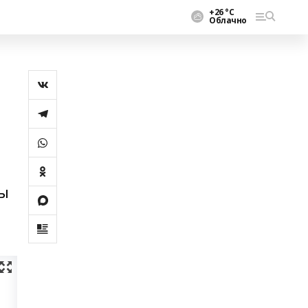
+26 °С
Облачно
һы