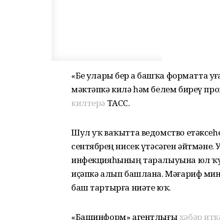
«Беҙ уларҙы бер аҙ башҡа форматта 
мәктәпкә килә һәм белем биреү пр
килтерә
ТАСС.
Шул уҡ ваҡытта ведомство етәксеһ
сентябрҙең нисек үтәсәген әйтмәне.
инфекцияһының таралыуына юл ҡуй
иҫәпкә алып башлана. Мәғариф м
баш тартырға ниәте юҡ.
«Башинформ» агентлығы
хәбәр итк