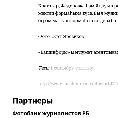
Благовар, Федоровка һәм Яңауыл р
мәктәп формаһына күсә. Был муни
берҙәм мәктәп формаһын индерә баш
Фото: Олег Яровиков
«Башинформ» мәғлүмәт агентлығы
Теги:
1 сентябрь
,
уҡытыу
https://www.bashinform.ru/bash/1471
Партнеры
Фотобанк журналистов РБ