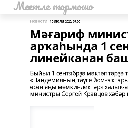
Мәсетле тормошо
Новости
10 ИЮЛЯ 2020, 07:00
Мәғариф минис
арҡаһында 1 се
линейканан баш
Быйыл 1 сентябрҙә мәктәптәрҙә 
«Пандемияның тәүге йомғаҡтары
өсөн яңы мөмкинлектәр» халыҡ-
министры Сергей Кравцов хәбәр 