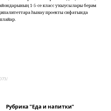
айондарының 1-5-се класс уҡыусылары берҙәм
ципалитеттарҙа һынау проекты сифатында
лайҙар.
073/
Рубрика "Еда и напитки"