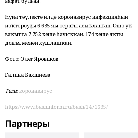
вафат булған.
Һуңғы тәүлектә илдә коронавирус инфекцияһын
йоҡтороуҙың 6 635 яңы осрағы асыҡланған. Ошо уҡ
ваҡытта 7 752 кеше һауыҡҡан. 174 кеше яҡты
донъя менән хушлашҡан.
Фото: Олег Яровиков
Галина Бахшиева
Теги:
коронавирус
https://www.bashinform.ru/bash/1471635/
Партнеры