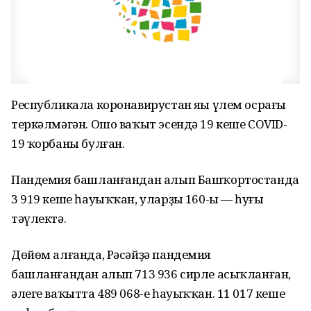
Республикала коронавирустан яңы үлем осрағы
теркәлмәгән. Ошо ваҡыт эсендә 19 кеше COVID-
19 ҡорбаны булған.
Пандемия башланғандан алып Башҡортостанда
3 919 кеше һауыҡҡан, уларҙың 160-ы — һуңғы
тәүлектә.
Дөйөм алғанда, Рәсәйҙә пандемия
башланғандан алып 713 936 сирле асыҡланған,
әлеге ваҡытта 489 068-е һауыҡҡан. 11 017 кеше