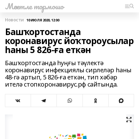
Мәсетле тормошо
Новости
10 ИЮЛЯ 2020, 12:00
Башҡортостанда
коронавирус йоҡтороусылар
һаны 5 826-ға еткән
Башҡортостанда һуңғы тәүлектә
коронавирус инфекциялы сирлеләр һаны
48-гә артып, 5 826-ға еткән, тип хәбәр
ителә стопкоронавирус.рф сайтында.