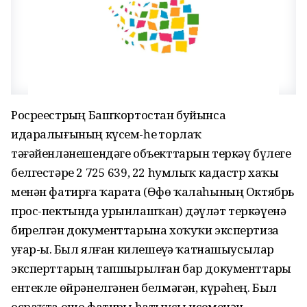
Росреестрҙың Башҡортостан буйынса
идаралығының күсем-һеҙ торлаҡ
тәғәйенләнешендәге объекттарын теркәү бүлеге
белгестәре 2 725 639, 22 һумлыҡ кадастр хаҡы
менән фатирға ҡарата (Өфө ҡалаһының Октябрь
прос-пектында урынлашҡан) дәүләт теркәүенә
бирелгән документтарына хоҡуҡи экспертиза
уҙғар-ҙы. Был ялған килешеүҙә ҡатнашыусылар
эксперттарҙың тапшырылған бар документтарҙы
ентекле өйрәнелгәнен белмәгән, күрәһең. Был
осраҡта ошо фатирҙы һатыусы исеменән