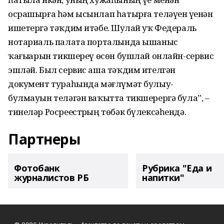
осрашырға һәм ысынлап һатырға теләүен үҙенән
ишетергә тәҡдим итәбеҙ. Шулай уҡ Федераль
нотариаль палата порталында ышаныс
ҡағыҙҙарын тикшереү өсөн бушлай онлайн-сервис
эшләй. Был сервис аша тәҡдим ителгән
документ тураһында мәғлүмәт булыу-
булмауын теләгән ваҡытта тикшерергә була”, –
тинеләр Росреестрҙың төбәк бүлексәһендә.
Партнеры
Фотобанк
Рубрика "Еда и
журналистов РБ
напитки"