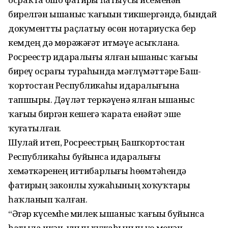
бирелгән ышаныс ҡағыҙын тикшергәндә, бындай
документты раҫлатыу өсөн нотариусҡа бер
кемдең дә мөрәжәғәт итмәүе асыҡлана.
Росреестр идаралығы ялған ышаныс ҡағыҙы
биреү осрағы тураһында мәғлүмәттәрҙе Баш-
ҡортостан Республикаһы идаралығына
тапшырҙы. Дәүләт теркәүенә ялған ышаныс
ҡағыҙы биргән кешегә ҡарата енәйәт эше
ҡуҙғатылған.
Шулай итеп, Росреестрҙың Башҡортостан
Республикаһы буйынса идаралығы
хеҙмәткәренең иғтибарлығы һөҙөмтәһендә
фатирҙың законлы хужаһының хоҡуҡтары
һаҡланып ҡалған.
“Әгәр күсемһеҙ милек ышаныс ҡағыҙы буйынса
һатыла икән, уның хужаһының үҙе менән