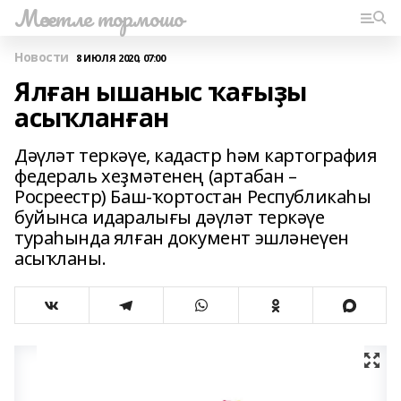
Мәсетле тормошо
Новости
8 ИЮЛЯ 2020, 07:00
Ялған ышаныс ҡағыҙы
асыҡланған
Дәүләт теркәүе, кадастр һәм картография
федераль хеҙмәтенең (артабан –
Росреестр) Баш-ҡортостан Республикаһы
буйынса идаралығы дәүләт теркәүе
тураһында ялған документ эшләнеүен
асыҡланы.