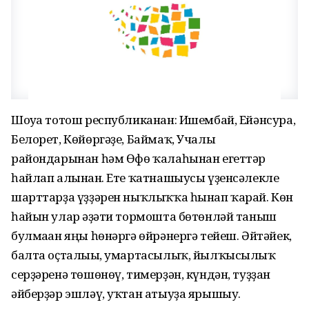
Шоуға тотош республиканан: Ишембай, Ейәнсура,
Белорет, Көйөргәҙе, Баймаҡ, Учалы
райондарынан һәм Өфө ҡалаһынан егеттәр
һайлап алынған. Ете ҡатнашыусы үҙенсәлекле
шарттарҙа үҙҙәрен ныҡлыҡҡа һынап ҡарай. Көн
һайын улар ғәҙәти тормошта бөтөнләй таныш
булмаған яңы һөнәргә өйрәнергә тейеш. Әйтәйек,
балта оҫталығы, умартасылыҡ, йылҡысылыҡ
серҙәренә төшөнөү, тимерҙән, күндән, туҙҙан
әйберҙәр эшләү, уҡтан атыуҙа ярышыу.