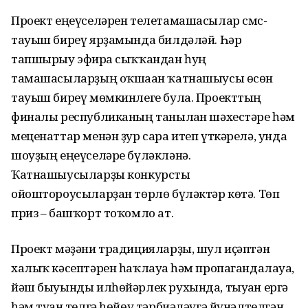
Проект еңеүселәрен телетамашасылар смс-
тауыш биреү ярҙамында билдәләй. Һәр
тапшырыу эфирға сыҡҡандан һуң
тамашасыларҙың оҡшаған ҡатнашыусы өсөн
тауыш биреү мөмкинлеге була. Проекттың
финалы республиканың танылған шәхестәре һәм
меценаттар менән ҙур сара итеп үткәрелә, унда
шоуҙың еңеүселәре бүләкләнә.
Ҡатнашыусыларҙы конкурсты
ойоштороусыларҙан төрлө бүләктәр көтә. Төп
приз – башҡорт тоҡомло ат.
Проект мәҙәни традицияларҙы, шул иҫәптән
халыҡ кәсептәрен һаҡлауға һәм пропагандалауға,
йәш быуынды илһөйәрлек рухында, тыуған ергә
һәм туған телгә һөйөү тәрбиәләүгә йүнәлтелгән.