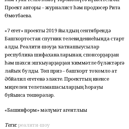
Проект авторы – журналист һәм продюсер Рита
Өмөтбаева.
«7 егет» проекты 2019 йылдың сентябрендә
Башҡортостан спутник телевидениеһында старт
алды. Реалити-шоуҙа ҡатнашыусылар
республика шифаханаларынан, спонсорҙарҙан
һәм шәхси эшҡыуарҙарҙан ҡиммәтле бүләктәргә
лайыҡ булды. Төп приз – башҡорт тоҡомло ат
Әбйәлил егетенә эләкте. Проекттың икенсе
миҙгелен телетамашасыларҙың һорауы
буйынса төшөрәләр.
«Башинформ» мәғлүмәт агентлығы
Теги:
реалити-шоу