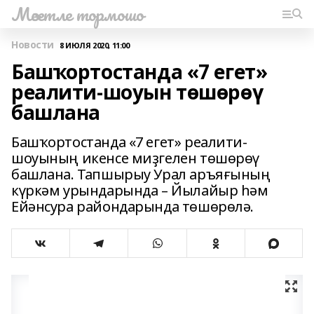
Мәсетле тормошо
Новости
8 ИЮЛЯ 2020, 11:00
Башҡортостанда «7 егет»
реалити-шоуын төшөрөү
башлана
Башҡортостанда «7 егет» реалити-
шоуының икенсе миҙгелен төшөрөү
башлана. Тапшырыу Урал аръяғының
күркәм урындарында – Йылайыр һәм
Ейәнсура райондарында төшөрөлә.