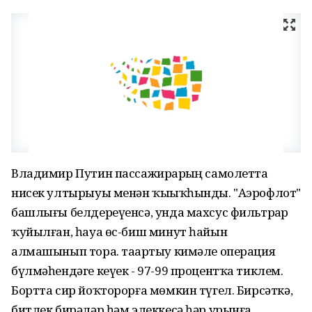
Владимир Путин пассажирҙарҙың самолетта
нисек ултырыуы менән ҡыҙыҡһынды. "Аэрофлот"
башлығы белдереүенсә, унда махсус фильтрҙар
ҡуйылған, һауа өс-биш минут һайын
алмашынып тора. таҙартыу кимәле операция
бүлмәһендәге кеүек - 97-99 процентҡа тиклем.
Бортта сир йоҡторорға мөмкин түгел. Бирсәткә,
битлек бирәләр һәм элеккесә һәр урынға