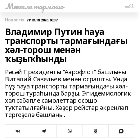
Мәсетле тормошо
Новости
7 ИЮЛЯ 2020, 06:37
Владимир Путин һауа
транспорты тармағындағы
хәл-торош менән
ҡыҙыҡһынды
Рәсәй Президенты "Аэрофлот" башлығы
Виталий Савельев менән осрашты. Унда
һүҙ һауа транспорты тармағындағы хәл-
торош тураһында барҙы. Эпидемиологик
хәл сәбәпле самолеттар осошо
туҡтатылғайны. Хәҙер рейстар әкренләп
тергеҙелә башланы.