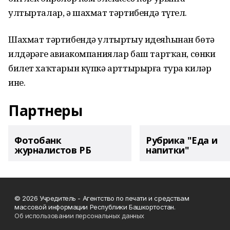
ултырталар, ә шахмат тәртибендә түгел.
Шахмат тәртибендә ултыртыу идеяһынан бөтә
илдәрҙәге авиакомпаниялар баш тартҡан, сөнки
билет хаҡтарын күпкә арттырырға тура киләр
ине.
Партнеры
Фотобанк
Рубрика "Еда и
журналистов РБ
напитки"
© 2026 Учредитель - Агентство по печати и средствам
массовой информации Республики Башкортостан.
Об использовании персональных данных