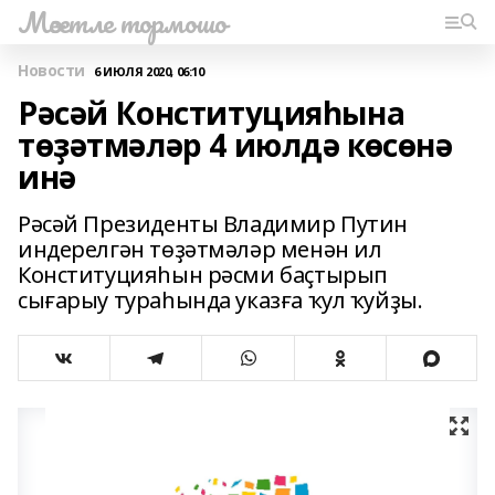
Мәсетле тормошо
Новости
6 ИЮЛЯ 2020, 06:10
Рәсәй Конституцияһына
төҙәтмәләр 4 июлдә көсөнә
инә
Рәсәй Президенты Владимир Путин
индерелгән төҙәтмәләр менән ил
Конституцияһын рәсми баҫтырып
сығарыу тураһында указға ҡул ҡуйҙы.