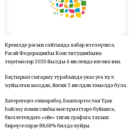
Кремлдең рәсми сайтында хәбәр ителеүенсә,
Рәсәй Федерацияһы Конституцияһына
төҙәтмәләр 2020 йылдың 4 июлендә көсөнә инә.
Баҫтырып сығарыу тураһында указ уға ҡул
ҡуйылған мәлдән, йәғни 3 июлдән ғәмәлдә була.
Хәтерегеҙгә төшөрәбеҙ, Башҡортостан Үҙәк
һайлау комиссияһы мәғлүмәттәре буйынса,
бюллетендәге «эйе» тигән графаға тауыш
биреүселәрҙең 88,68% билдә ҡуйҙы.