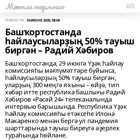
Мәсетле тормошо
Новости
30 ИЮНЯ 2020, 08:00
Башҡортостанда
һайлаусыларҙың 50% тауыш
биргән – Радий Хәбиров
Башҡортостанда, 29 июнгә Үҙәк һайлау
комиссияһы мәғлүмәттәре буйынса,
һайлаусыларҙың 50% тауыш биргән,
уларҙың 300 меңгә яҡыны – өйҙә, тип
хәбәр итте республика башлығы Радий
Хәбиров «Рәсәй 24» телеканалында
интервью барышында. Республика Үҙәк
һайлау комиссияһы етәксеһе Илона
Макаренко менән бергә ул пандемия
шарттарында тауыш биреүгә әҙерлек
тураһында һөйләне.