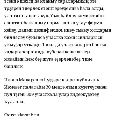
эсендә шәхси һаҡланыу сараларының бөтә
төрҙәрен тиерлек етештереүҙе яйға һала алды,
уларҙың запасы күп. Үҙәк һайлау комиссияһы
санитар-һаҡланыу нормаларын үтәү: форма
кейеү, даими дезинфекция, инеү-сығыу юлдарын
билдәләү буйынса участка комиссиялары өсөн
уҡыуҙар үткәрҙе. 1 июлдә участкаларға башҡа
көндәргә ҡарағанда күберәк кеше килер,
моғайын, һәм беҙ шуға әҙерләнәбеҙ, тине
башлыҡ.
Илона Макаренко һүҙҙәренсә, республикала
Йәмәғәт палатаһы 30 меңгә яҡын күҙәтеүсенән
пул төҙөгән. 309 участкала улар видеокүҙәтеү
ҡуллана.
Фото: glavarb.ru