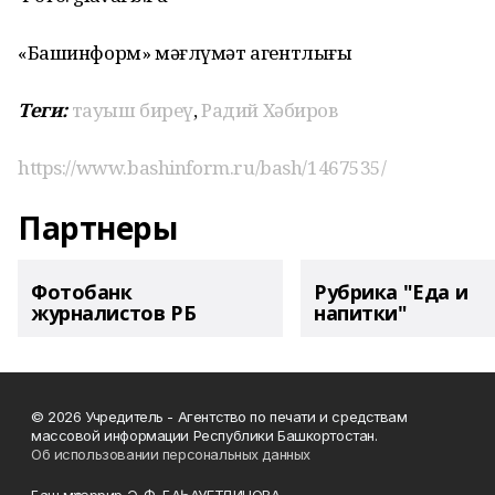
«Башинформ» мәғлүмәт агентлығы
Теги:
тауыш биреү
,
Радий Хәбиров
https://www.bashinform.ru/bash/1467535/
Партнеры
Фотобанк
Рубрика "Еда и
журналистов РБ
напитки"
© 2026 Учредитель - Агентство по печати и средствам
массовой информации Республики Башкортостан.
Об использовании персональных данных