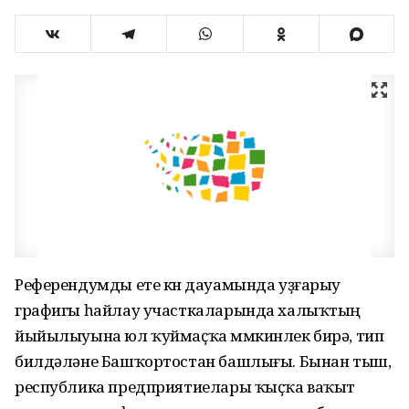
Референдумды ете көн дауамында уҙғарыу
графигы һайлау участкаларында халыҡтың
йыйылыуына юл ҡуймаҫҡа мөмкинлек бирә, тип
билдәләне Башҡортостан башлығы. Бынан тыш,
республика предприятиелары ҡыҫҡа ваҡыт