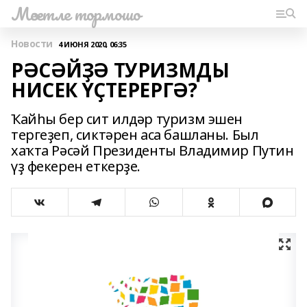
Мәсетле тормошо
Новости
4 ИЮНЯ 2020, 06:35
РӘСӘЙҘӘ ТУРИЗМДЫ
НИСЕК ҮҪТЕРЕРГӘ?
Ҡайһы бер сит илдәр туризм эшен
тергеҙеп, сиктәрен аса башланы. Был
хаҡта Рәсәй Президенты Владимир Путин
үҙ фекерен еткерҙе.