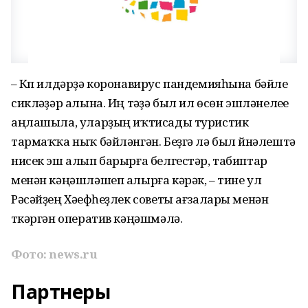
– Күп илдәрҙә коронавирус пандемияһына бәйле
сикләүҙәр алына. Иң тәүҙә был ил өсөн эшләнелеүе
аңлашыла, уларҙың иҡтисады туристик
тармаҡҡа ныҡ бәйләнгән. Беҙгә лә был йүнәлештә
нисек эш алып барырға белгестәр, табиптар
менән кәңәшләшеп алырға кәрәк, – тине ул
Рәсәйҙең Хәүефһеҙлек советы ағзалары менән
үткәргән оператив кәңәшмәлә.
Фото: news.ru
Партнеры