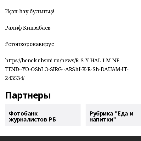
Иҫән-һау булығыҙ!
Ралиф Кинзябаев
#стопкоронавирус
https://henek.rbsmi.ru/news/R-S-Y-HAL-I-M-NF--
TEND--YO-OShLO-SIRG--ARShI-K-R-Sh-DAUAM-IT-
243534/
Партнеры
Фотобанк
Рубрика "Еда и
журналистов РБ
напитки"