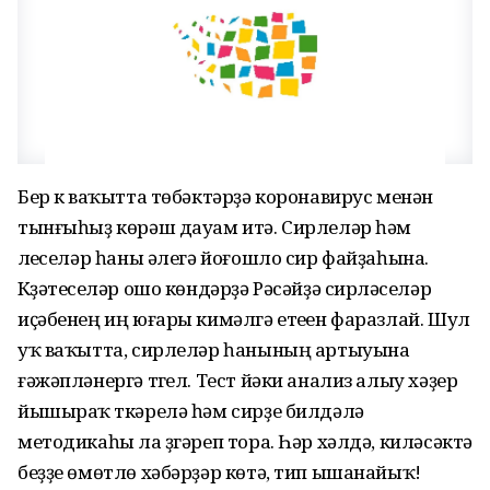
Бер үк ваҡытта төбәктәрҙә коронавирус менән
тынғыһыҙ көрәш дауам итә. Сирлеләр һәм
үлеүселәр һаны әлегә йоғошло сир файҙаһына.
Күҙәтеүселәр ошо көндәрҙә Рәсәйҙә сирләүселәр
иҫәбенең иң юғары кимәлгә етеүен фаразлай. Шул
уҡ ваҡытта, сирлеләр һанының артыуына
ғәжәпләнергә түгел. Тест йәки анализ алыу хәҙер
йышыраҡ үткәрелә һәм сирҙе билдәләү
методикаһы ла үҙгәреп тора. Һәр хәлдә, киләсәктә
беҙҙе өмөтлө хәбәрҙәр көтә, тип ышанайыҡ!