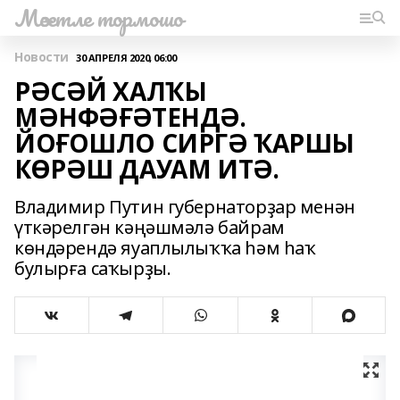
Мәсетле тормошо
Новости
30 АПРЕЛЯ 2020, 06:00
РӘСӘЙ ХАЛҠЫ
МӘНФӘҒӘТЕНДӘ.
ЙОҒОШЛО СИРГӘ ҠАРШЫ
КӨРӘШ ДАУАМ ИТӘ.
Владимир Путин губернаторҙар менән
үткәрелгән кәңәшмәлә байрам
көндәрендә яуаплылыҡҡа һәм һаҡ
булырға саҡырҙы.