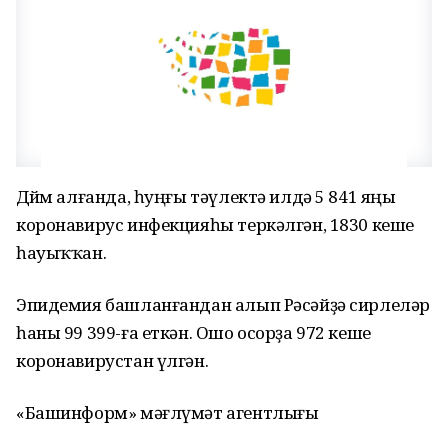
Дөйөм алғанда, һуңғы тәүлектә илдә 5 841 яңы
коронавирус инфекцияһы теркәлгән, 1830 кеше
һауыҡҡан.
Эпидемия башланғандан алып Рәсәйҙә сирлеләр
һаны 99 399-ға еткән. Ошо осорҙа 972 кеше
коронавирустан үлгән.
«Башинформ» мәғлүмәт агентлығы