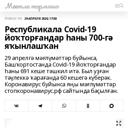
Мәсетле тормошо
Новости
29 АПРЕЛЯ 2020, 17:00
Республикала Covid-19
йоҡторғандар һаны 700-гә
яҡынлашҡан
29 апрелгә мәғлүмәттәр буйынса,
Башҡортостанда Covid-19 йоҡторғандар
һаны 691 кеше тәшкил итә. Был уҙған
тәүлеккә ҡарағанда 60 кешегә күберәк.
Коронавирус буйынса яңы мәғлүмәттәр
стопкоронавирус.рф сайтында баҫылған.